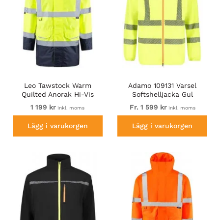
Leo Tawstock Warm
Adamo 109131 Varsel
Quilted Anorak Hi-Vis
Softshelljacka Gul
Yellow/Navy
1 199 kr
Fr. 1 599 kr
inkl. moms
inkl. moms
Lägg i varukorgen
Lägg i varukorgen