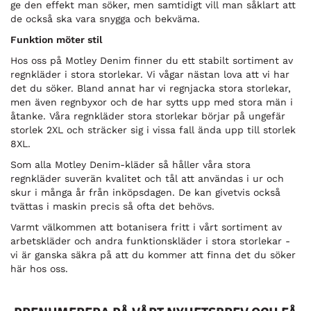
ge den effekt man söker, men samtidigt vill man såklart att
de också ska vara snygga och bekväma.
Funktion möter stil
Hos oss på Motley Denim finner du ett stabilt sortiment av
regnkläder i stora storlekar. Vi vågar nästan lova att vi har
det du söker. Bland annat har vi regnjacka stora storlekar,
men även regnbyxor och de har sytts upp med stora män i
åtanke. Våra regnkläder stora storlekar börjar på ungefär
storlek 2XL och sträcker sig i vissa fall ända upp till storlek
8XL.
Som alla Motley Denim-kläder så håller våra stora
regnkläder suverän kvalitet och tål att användas i ur och
skur i många år från inköpsdagen. De kan givetvis också
tvättas i maskin precis så ofta det behövs.
Varmt välkommen att botanisera fritt i vårt sortiment av
arbetskläder och andra funktionskläder i stora storlekar -
vi är ganska säkra på att du kommer att finna det du söker
här hos oss.