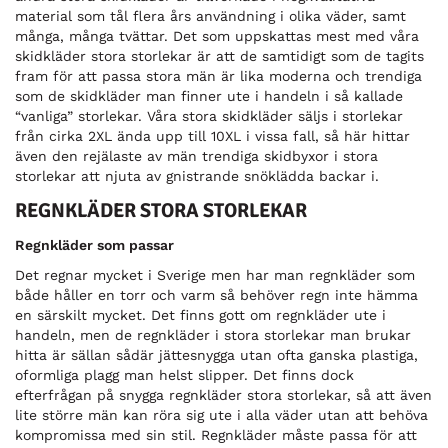
material som tål flera års användning i olika väder, samt
många, många tvättar. Det som uppskattas mest med våra
skidkläder stora storlekar är att de samtidigt som de tagits
fram för att passa stora män är lika moderna och trendiga
som de skidkläder man finner ute i handeln i så kallade
“vanliga” storlekar. Våra stora skidkläder säljs i storlekar
från cirka 2XL ända upp till 10XL i vissa fall, så här hittar
även den rejälaste av män trendiga skidbyxor i stora
storlekar att njuta av gnistrande snöklädda backar i.
REGNKLÄDER STORA STORLEKAR
Regnkläder som passar
Det regnar mycket i Sverige men har man regnkläder som
både håller en torr och varm så behöver regn inte hämma
en särskilt mycket. Det finns gott om regnkläder ute i
handeln, men de regnkläder i stora storlekar man brukar
hitta är sällan sådär jättesnygga utan ofta ganska plastiga,
oformliga plagg man helst slipper. Det finns dock
efterfrågan på snygga regnkläder stora storlekar, så att även
lite större män kan röra sig ute i alla väder utan att behöva
kompromissa med sin stil. Regnkläder måste passa för att