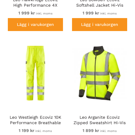
High Performance 4X
Softshell Jacket Hi-Vis
Stretch Trouser Hi-Vis
Yellow/Navy Print
1 999 kr
1 999 kr
inkl. moms
inkl. moms
Yellow/Navy Print
Lägg i varukorgen
Lägg i varukorgen
Leo Westleigh Ecoviz 10K
Leo Arganite Ecoviz
Performance Breathable
Zipped Sweatshirt Hi-Vis
Overtrouser Hi-Vis Yellow
Yellow
1 199 kr
1 899 kr
inkl. moms
inkl. moms