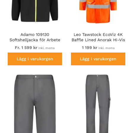
Adamo 109130
Leo Tawstock EcoViz 4K
Softshelljacka för Arbete
Baffle Lined Anorak Hi-Vis
Svart
Orange
Fr. 1 599 kr
1 199 kr
inkl. moms
inkl. moms
Lägg i varukorgen
Lägg i varukorgen