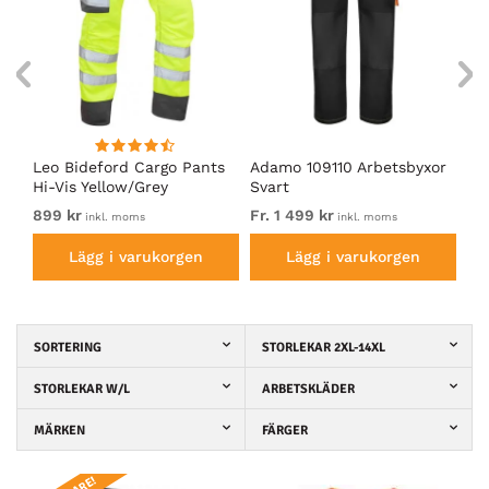
t
Leo Bideford Cargo Pants
Adamo 109110 Arbetsbyxor
Le
Hi-Vis Yellow/Grey
Svart
Hi
899 kr
Fr. 1 499 kr
89
inkl. moms
inkl. moms
Lägg i varukorgen
Lägg i varukorgen
SORTERING
STORLEKAR 2XL-14XL
STORLEKAR W/L
ARBETSKLÄDER
MÄRKEN
FÄRGER