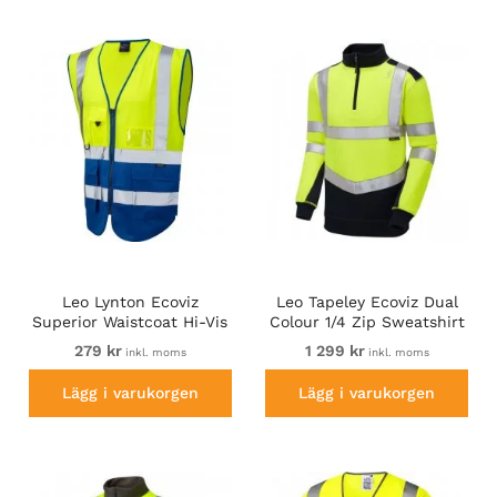
Leo Lynton Ecoviz
Leo Tapeley Ecoviz Dual
Superior Waistcoat Hi-Vis
Colour 1/4 Zip Sweatshirt
Yellow/Royal Blue
Hi-Vis Yellow/Navy
279 kr
1 299 kr
inkl. moms
inkl. moms
Lägg i varukorgen
Lägg i varukorgen