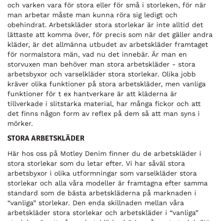
och varken vara för stora eller för små i storleken, för när
man arbetar måste man kunna röra sig ledigt och
obehindrat. Arbetskläder stora storlekar är inte alltid det
lättaste att komma över, för precis som när det gäller andra
kläder, är det allmänna utbudet av arbetskläder framtaget
för normalstora män, vad nu det innebär. Är man en
storvuxen man behöver man stora arbetskläder - stora
arbetsbyxor och varselkläder stora storlekar. Olika jobb
kräver olika funktioner på stora arbetskläder, men vanliga
funktioner för t ex hantverkare är att kläderna är
tillverkade i slitstarka material, har många fickor och att
det finns någon form av reflex på dem så att man syns i
mörker.
STORA ARBETSKLÄDER
Här hos oss på Motley Denim finner du de arbetskläder i
stora storlekar som du letar efter. Vi har såväl stora
arbetsbyxor i olika utformningar som varselkläder stora
storlekar och alla våra modeller är framtagna efter samma
standard som de bästa arbetskläderna på marknaden i
“vanliga” storlekar. Den enda skillnaden mellan våra
arbetskläder stora storlekar och arbetskläder i “vanliga”