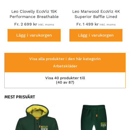
Leo Clovelly EcoViz 15K
Leo Marwood EcoViz 4K
Performance Breathable
Superior Baffle Lined
Anorak
Anorak
Fr. 2 699 kr
Fr. 1 499 kr
inkl. moms
inkl. moms
Lägg i varukorgen
Lägg i varukorgen
Visa alla produkter i den här kategorin
Arbetskläder
Visa 40 produkter till
(40 av 87)
MEST PRISVÄRT