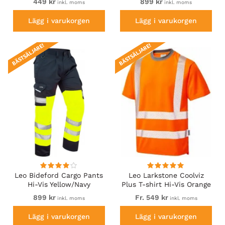
449 kr
899 kr
inkl. moms
inkl. moms
Lägg i varukorgen
Lägg i varukorgen
BÄSTSÄLJARE!
BÄSTSÄLJARE!
Leo Bideford Cargo Pants
Leo Larkstone Coolviz
Hi-Vis Yellow/Navy
Plus T-shirt Hi-Vis Orange
899 kr
Fr. 549 kr
inkl. moms
inkl. moms
Lägg i varukorgen
Lägg i varukorgen