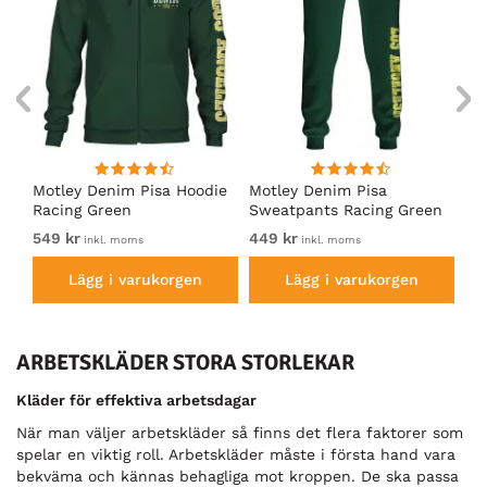
irt
Motley Denim Pisa Hoodie
Motley Denim Pisa
Mo
Racing Green
Sweatpants Racing Green
Ho
549 kr
449 kr
54
inkl. moms
inkl. moms
Lägg i varukorgen
Lägg i varukorgen
ARBETSKLÄDER STORA STORLEKAR
Kläder för effektiva arbetsdagar
När man väljer arbetskläder så finns det flera faktorer som
spelar en viktig roll. Arbetskläder måste i första hand vara
bekväma och kännas behagliga mot kroppen. De ska passa