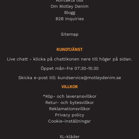
Om Motley Denim
Blogg
B2B Inquiries
Sitemap
KUNDTJÄNST
Live chatt - klicka på chattikonen nere till höger på sidan.
Öppet mån-fre 07:30-15:30
Skicka e-post till:
kundservice@motleydenim.se
VILLKOR
*Köp- och leveransvillkor
Retur- och bytesvillkor
Reklamationsvillkor
Privacy policy
Cookie-inställningar
XL-kläder