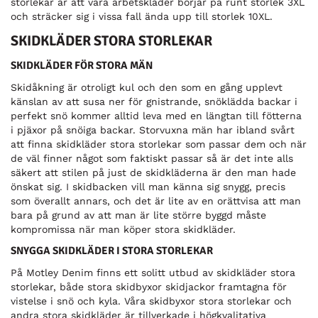
storlekar är att våra arbetskläder börjar på runt storlek 3XL
och sträcker sig i vissa fall ända upp till storlek 10XL.
SKIDKLÄDER STORA STORLEKAR
SKIDKLÄDER FÖR STORA MÄN
Skidåkning är otroligt kul och den som en gång upplevt
känslan av att susa ner för gnistrande, snöklädda backar i
perfekt snö kommer alltid leva med en längtan till fötterna
i pjäxor på snöiga backar. Storvuxna män har ibland svårt
att finna skidkläder stora storlekar som passar dem och när
de väl finner något som faktiskt passar så är det inte alls
säkert att stilen på just de skidkläderna är den man hade
önskat sig. I skidbacken vill man känna sig snygg, precis
som överallt annars, och det är lite av en orättvisa att man
bara på grund av att man är lite större byggd måste
kompromissa när man köper stora skidkläder.
SNYGGA SKIDKLÄDER I STORA STORLEKAR
På Motley Denim finns ett solitt utbud av skidkläder stora
storlekar, både stora skidbyxor skidjackor framtagna för
vistelse i snö och kyla. Våra skidbyxor stora storlekar och
andra stora skidkläder är tillverkade i högkvalitativa