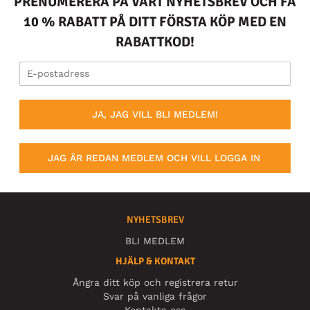
PRENUMERERA PÅ VÅRT NYHETSBREV OCH FÅ
10 % RABATT PÅ DITT FÖRSTA KÖP MED EN
RABATTKOD!
JA, JAG VILL BLI MEDLEM!
JAG ÄR REDAN MEDLEM OCH VILL LOGGA IN
NYHETSBREV
BLI MEDLEM
HJÄLP & KONTAKT
Ångra ditt köp och registrera retur
Svar på vanliga frågor
Kontakta oss