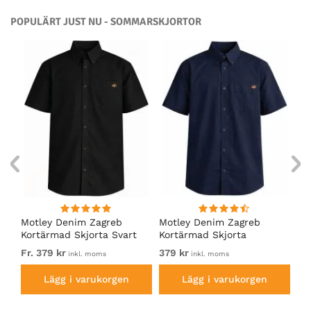
POPULÄRT JUST NU - SOMMARSKJORTOR
AOP
Motley Denim Zagreb
Motley Denim Zagreb
Mo
rt
Kortärmad Skjorta Svart
Kortärmad Skjorta
Ko
Marinblå
Fr. 379 kr
379 kr
Fr.
inkl. moms
inkl. moms
Lägg i varukorgen
Lägg i varukorgen