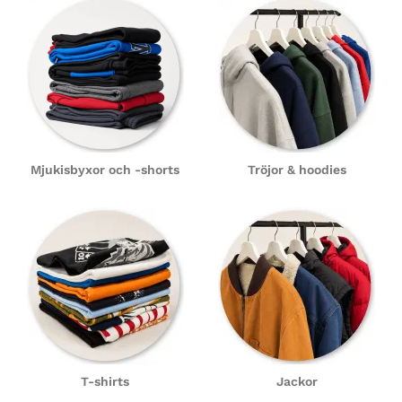
Mjukisbyxor och -shorts
Tröjor & hoodies
T-shirts
Jackor