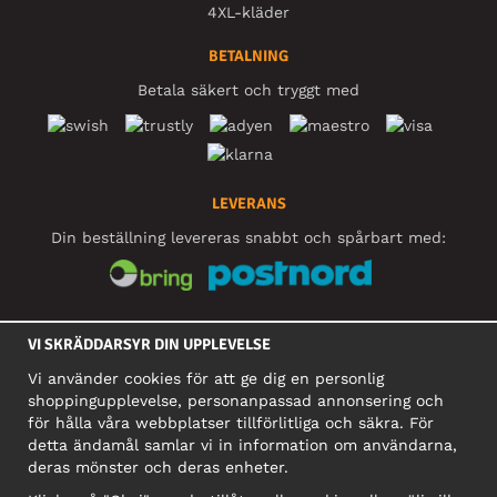
4XL-kläder
BETALNING
Betala säkert och tryggt med
LEVERANS
Din beställning levereras snabbt och spårbart med:
SOCIALA MEDIER
VI SKRÄDDARSYR DIN UPPLEVELSE
Vi använder cookies för att ge dig en personlig
shoppingupplevelse, personanpassad annonsering och
FÖRETAG
för hålla våra webbplatser tillförlitliga och säkra. För
detta ändamål samlar vi in information om användarna,
Motley Denim Europe OÜ
deras mönster och deras enheter.
Narva mnt 5, EE-10117 Tallinn
Org: 12356245, Momsnummer: SE502090048501