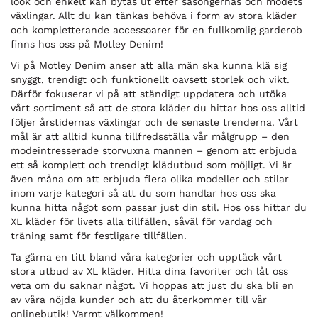
look och enkelt kan bytas ut efter säsongernas och modets
växlingar. Allt du kan tänkas behöva i form av stora kläder
och kompletterande accessoarer för en fullkomlig garderob
finns hos oss på Motley Denim!
Vi på Motley Denim anser att alla män ska kunna klä sig
snyggt, trendigt och funktionellt oavsett storlek och vikt.
Därför fokuserar vi på att ständigt uppdatera och utöka
vårt sortiment så att de stora kläder du hittar hos oss alltid
följer årstidernas växlingar och de senaste trenderna. Vårt
mål är att alltid kunna tillfredsställa vår målgrupp – den
modeintresserade storvuxna mannen – genom att erbjuda
ett så komplett och trendigt klädutbud som möjligt. Vi är
även måna om att erbjuda flera olika modeller och stilar
inom varje kategori så att du som handlar hos oss ska
kunna hitta något som passar just din stil. Hos oss hittar du
XL kläder för livets alla tillfällen, såväl för vardag och
träning samt för festligare tillfällen.
Ta gärna en titt bland våra kategorier och upptäck vårt
stora utbud av XL kläder. Hitta dina favoriter och låt oss
veta om du saknar något. Vi hoppas att just du ska bli en
av våra nöjda kunder och att du återkommer till vår
onlinebutik! Varmt välkommen!