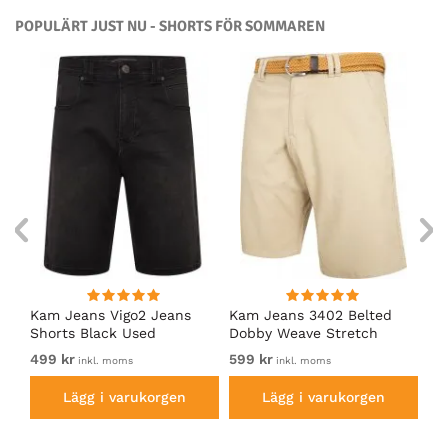
POPULÄRT JUST NU - SHORTS FÖR SOMMAREN
Kam Jeans Vigo2 Jeans
Kam Jeans 3402 Belted
D5
Shorts Black Used
Dobby Weave Stretch
me
Chino Shorts Beige
Ma
499 kr
599 kr
Fr
inkl. moms
inkl. moms
Lägg i varukorgen
Lägg i varukorgen