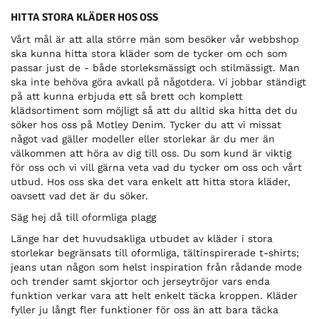
HITTA STORA KLÄDER HOS OSS
Vårt mål är att alla större män som besöker vår webbshop
ska kunna hitta stora kläder som de tycker om och som
passar just de - både storleksmässigt och stilmässigt. Man
ska inte behöva göra avkall på någotdera. Vi jobbar ständigt
på att kunna erbjuda ett så brett och komplett
klädsortiment som möjligt så att du alltid ska hitta det du
söker hos oss på Motley Denim. Tycker du att vi missat
något vad gäller modeller eller storlekar är du mer än
välkommen att höra av dig till oss. Du som kund är viktig
för oss och vi vill gärna veta vad du tycker om oss och vårt
utbud. Hos oss ska det vara enkelt att hitta stora kläder,
oavsett vad det är du söker.
Säg hej då till oformliga plagg
Länge har det huvudsakliga utbudet av kläder i stora
storlekar begränsats till oformliga, tältinspirerade t-shirts;
jeans utan någon som helst inspiration från rådande mode
och trender samt skjortor och jerseytröjor vars enda
funktion verkar vara att helt enkelt täcka kroppen. Kläder
fyller ju långt fler funktioner för oss än att bara täcka