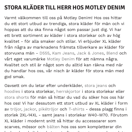
STORA KLÄDER TILL HERR HOS MOTLEY DENIM
Varmt välkommen till oss på Motley Denim! Hos oss hittar
du ett stort utbud av trendiga, stora kläder för män och vi
hoppas att du ska finna något som passar just dig. Vi har
ett brett sortiment av kläder i stora storlekar och av hög
kvalitet - för alla smaker och stilar. Vi erbjuder XL kläder
från några av marknadens främsta tillverkare av kläder för
storvuxna män -
D555
,
Kam Jeans
,
Jack & Jones
,
Blend
och
vårt eget varumärke
Motley Denim
för att nämna några.
Kvalitet och stil är något som du alltid kan räkna med när
du handlar hos oss, vår nisch är kläder för stora män med
god smak.
Oavsett om du letar efter underkläder,
stora jeans
och
hoodies
i stora storlekar,
herrskjortor
i stora storlekar eller
stora shorts
för män så hittar du vad du söker hos oss här
hos oss! Vi har dessutom ett stort utbud av XL kläder i form
av
tröjor
,
jackor
,
pikétröjor
och
T-shirts
- dessa plagg finns i
storlek 2XL-14XL - samt jeans i storlekar W40-W70. Förutom
XL kläder i modernt snitt så hittar du accessoarer som
scarves, mössor och
bälten
hos oss som kompletterar din