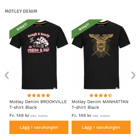
MOTLEY DENIM
NYHET!
NYHET!
Motley Denim BROOKVILLE
Motley Denim MANHATTAN
Mo
T-shirt Black
T-shirt Black
Sh
Fr. 149 kr
Fr. 149 kr
14
inkl. moms
inkl. moms
Lägg i varukorgen
Lägg i varukorgen