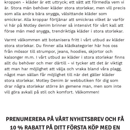
kroppen - kläder är ett uttryck; ett sätt att förmedla vem vi
är. Stora män behöver kläder stora storlekar, men vill precis
som alla andra bära snygga, välsittande kläder som
smickrar. Alla kroppar förtjänar att smickras vilket är varför
vi här på Motley denim brinner så intensivt för vårt kall att
förse män med snygga, trendriktiga kläder i stora storlekar.
Varmt välkommen att botanisera fritt i vårt utbud av kläder
stora storlekar. Du finner alla klädkategorier här hos oss
från mössor till strumpor, jeans, hoodies, skjortor och
kalsonger m.m. I vårt utbud av kläder i stora storlekar finns
allt du behöver och mer därtill - vi tycker att det är viktigt
att man har möjlighet att välja och vraka bland våra plagg,
något man sällan får möjlighet till när det gäller kläder
stora storlekar. Motley Denim är webbutiken för dig som
drar några storlekar större än gemene man, men som inte
vill göra avkall på stil och komfort. Välkommen!
PRENUMERERA PÅ VÅRT NYHETSBREV OCH FÅ
10 % RABATT PÅ DITT FÖRSTA KÖP MED EN