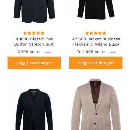
JP1880 Classic Two
JP1880 Jacket Business
Button Stretch Suit
Flexnamic Milano Black
Jacket Grey
2 299 kr
Fr. 1 099 kr
inkl. moms
inkl. moms
Lägg i varukorgen
Lägg i varukorgen