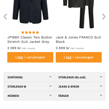
ess
JP1880 Classic Two Button
Jack & Jones FRANCO Suit
JP
Stretch Suit Jacket Grey
Black
Fl
Su
2 299 kr
2 899 kr
1 
inkl. moms
inkl. moms
Lägg i varukorgen
Lägg i varukorgen
SORTERING
STORLEKAR 2XL-14XL
STORLEKAR W
JEANS & BYXOR
MÄRKEN
FÄRGER