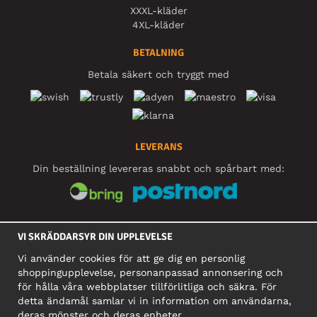
XXXL-kläder
4XL-kläder
BETALNING
Betala säkert och tryggt med
LEVERANS
Din beställning levereras snabbt och spårbart med:
SOCIALA MEDIER
VI SKRÄDDARSYR DIN UPPLEVELSE
Vi använder cookies för att ge dig en personlig
shoppingupplevelse, personanpassad annonsering och
FÖRETAG
för hålla våra webbplatser tillförlitliga och säkra. För
detta ändamål samlar vi in information om användarna,
Motley Denim Europe OÜ
deras mönster och deras enheter.