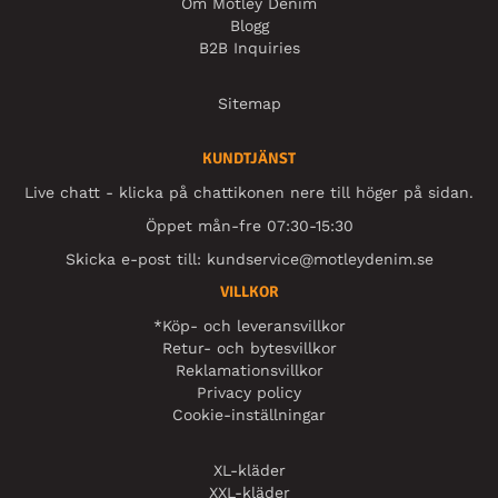
Om Motley Denim
Blogg
B2B Inquiries
Sitemap
KUNDTJÄNST
Live chatt - klicka på chattikonen nere till höger på sidan.
Öppet mån-fre 07:30-15:30
Skicka e-post till:
kundservice@motleydenim.se
VILLKOR
*Köp- och leveransvillkor
Retur- och bytesvillkor
Reklamationsvillkor
Privacy policy
Cookie-inställningar
XL-kläder
XXL-kläder