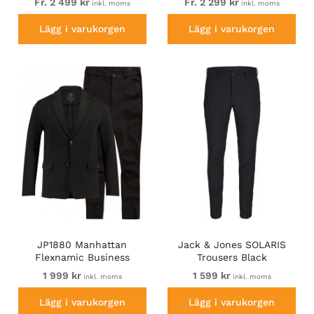
Fr. 2 499 kr
Fr. 2 299 kr
inkl. moms
inkl. moms
Lägg i varukorgen
Lägg i varukorgen
JP1880 Manhattan
Jack & Jones SOLARIS
Flexnamic Business
Trousers Black
Jersey Suit Black
1 999 kr
1 599 kr
inkl. moms
inkl. moms
Lägg i varukorgen
Lägg i varukorgen