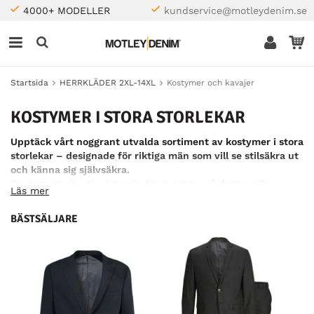
4000+ MODELLER
kundservice@motleydenim.se
Startsida
HERRKLÄDER 2XL-14XL
Kostymer och kavajer
KOSTYMER I STORA STORLEKAR
Upptäck vårt noggrant utvalda sortiment av kostymer i stora
storlekar – designade för riktiga män som vill se stilsäkra ut
och känna sig självsäkra.
Oavsett om du gör dig redo för examen, vårfester eller
Läs mer
formella tillfällen – vi har kostymen för dig.
BÄSTSÄLJARE
Välj bland välkända varumärken som:
JP1880
– Bekväma och eleganta snitt, anpassade för
större kroppstyper.
Jack & Jones
– Moderna silhuetter, fräscha designer
och den perfekta balansen mellan snyggt och
avslappnat – i utökade storlekar.