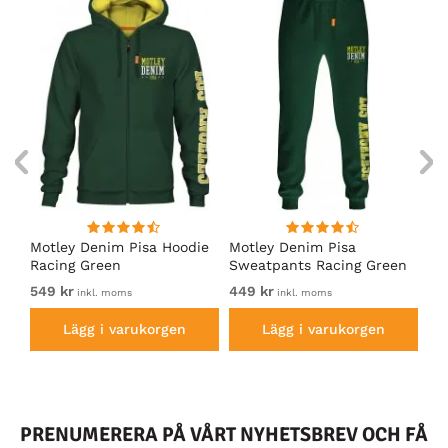
irt
Motley Denim Pisa Hoodie
Motley Denim Pisa
Mo
Racing Green
Sweatpants Racing Green
Ho
549 kr
449 kr
54
inkl. moms
inkl. moms
Lägg i varukorgen
Lägg i varukorgen
PRENUMERERA PÅ VÅRT NYHETSBREV OCH FÅ