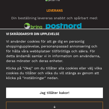
LEVERANS
Din beställning levereras snabbt och spårbart med:
VI SKRÄDDARSYR DIN UPPLEVELSE
SOCIALA MEDIER
Vi använder cookies för att ge dig en personlig
shoppingupplevelse, personanpassad annonsering och
för hålla våra webbplatser tillförlitliga och säkra. För
detta ändamål samlar vi in information om användarna,
FÖRETAG
deras mönster och deras enheter.
Motley Denim Europe OÜ
Klicka på "Okej" om du tillåter alla cookies eller välj vilka
Narva mnt 5, EE-10117 Tallinn
cookies du tillåter och vilka du vill stänga av genom att
Org: 12356245, Momsnummer: SE502090048501
klicka på "Inställningar" nedan.
OBS! Skicka inte varureturer till denna adress!
Jag tillåter kakor!
↓