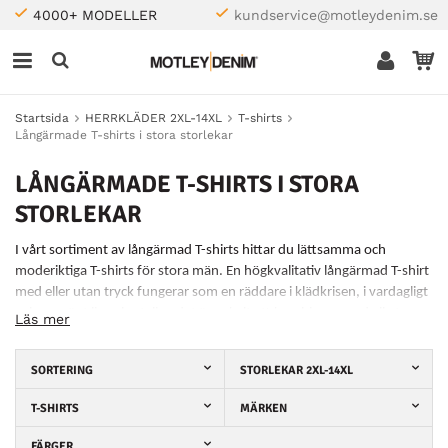
4000+ MODELLER
kundservice@motleydenim.se
Startsida
HERRKLÄDER 2XL-14XL
T-shirts
Långärmade T-shirts i stora storlekar
LÅNGÄRMADE T-SHIRTS I STORA
STORLEKAR
I vårt sortiment av långärmad T-shirts hittar du lättsamma och
moderiktiga T-shirts för stora män. En högkvalitativ långärmad T-shirt
med eller utan tryck fungerar som en räddare i klädkrisen, i vardagligt
och avspänt liv och uteliv - det är enkelt att kombinera med alla typer
Läs mer
av byxor eller shorts, beroende på situationen och kräver inte mer.
Stora storlekar från flera olika tillverkare.
SORTERING
STORLEKAR 2XL-14XL
T-SHIRTS
MÄRKEN
FÄRGER