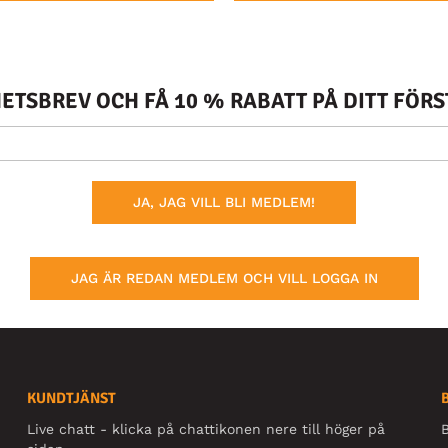
TSBREV OCH FÅ 10 % RABATT PÅ DITT FÖR
JA, JAG VILL BLI MEDLEM!
JAG ÄR REDAN MEDLEM OCH VILL LOGGA IN
KUNDTJÄNST
Live chatt - klicka på chattikonen nere till höger på
B