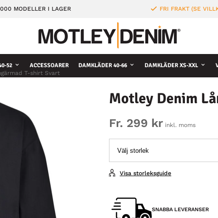
000 MODELLER I LAGER
FRI FRAKT (SE VILL
0-52
ACCESSOARER
DAMKLÄDER 40-66
DAMKLÄDER XS-XXL
gärmad T-shirt Svart
Motley Denim Lå
Fr. 299 kr
inkl. moms
Visa storleksguide
SNABBA LEVERANSER