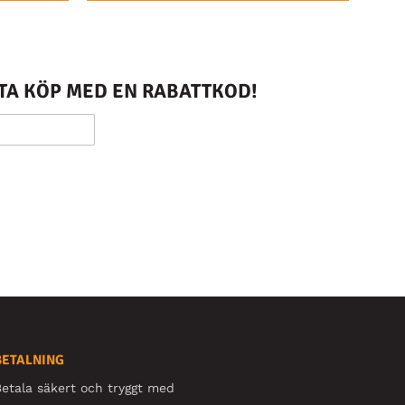
STA KÖP MED EN RABATTKOD!
BETALNING
etala säkert och tryggt med