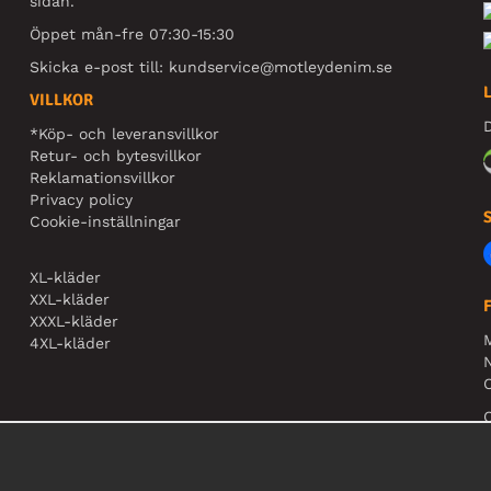
sidan.
Öppet mån-fre 07:30-15:30
Skicka e-post till:
kundservice@motleydenim.se
VILLKOR
D
*Köp- och leveransvillkor
Retur- och bytesvillkor
Reklamationsvillkor
Privacy policy
Cookie-inställningar
XL-kläder
XXL-kläder
XXXL-kläder
4XL-kläder
N
O