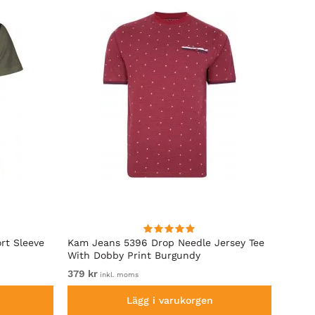
rt Sleeve
Kam Jeans 5396 Drop Needle Jersey Tee
Motle
With Dobby Print Burgundy
Indigo
379 kr
Fr. 12
inkl. moms
Lägg i varukorgen