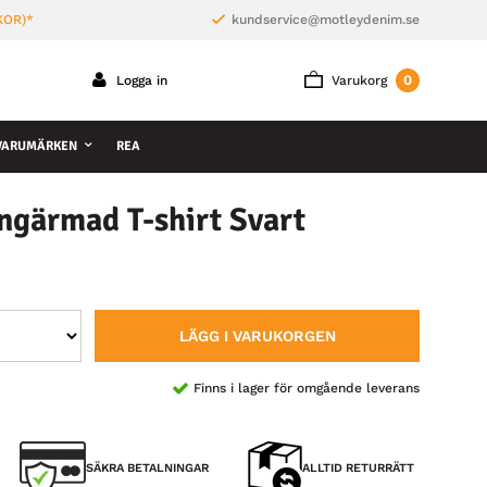
KOR)*
kundservice@motleydenim.se
0
Logga in
Varukorg
VARUMÄRKEN
REA
ngärmad T-shirt Svart
LÄGG I VARUKORGEN
Finns i lager för omgående leverans
SÄKRA BETALNINGAR
ALLTID RETURRÄTT