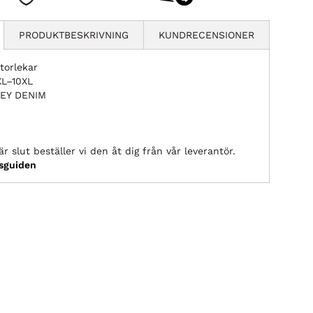
PRODUKTBESKRIVNING
KUNDRECENSIONER
torlekar
XL–10XL
LEY DENIM
r slut beställer vi den åt dig från vår leverantör.
ksguiden