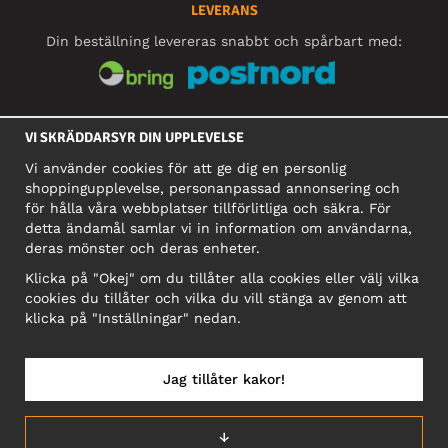
LEVERANS
Din beställning levereras snabbt och spårbart med:
SOCIALA MEDIER
VI SKRÄDDARSYR DIN UPPLEVELSE
Vi använder cookies för att ge dig en personlig
shoppingupplevelse, personanpassad annonsering och
FÖRETAG
för hålla våra webbplatser tillförlitliga och säkra. För
detta ändamål samlar vi in information om användarna,
Motley Denim Europe OÜ
deras mönster och deras enheter.
Narva mnt 5, EE-10117 Tallinn
Org: 12356245, Momsnummer: SE502090048501
Klicka på "Okej" om du tillåter alla cookies eller välj vilka
cookies du tillåter och vilka du vill stänga av genom att
OBS! Skicka inte varureturer till denna adress!
klicka på "Inställningar" nedan.
Jag tillåter kakor!
SVERIGE/SVENSKA
↓