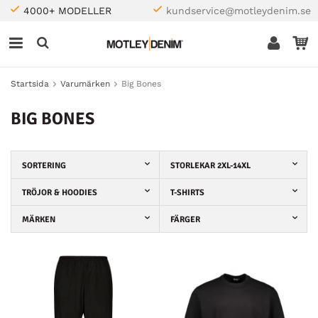
4000+ MODELLER
kundservice@motleydenim.se
Startsida
Varumärken
Big Bones
BIG BONES
SORTERING
STORLEKAR 2XL-14XL
TRÖJOR & HOODIES
T-SHIRTS
MÄRKEN
FÄRGER