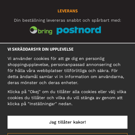
LEVERANS
Din beställning levereras snabbt och spårbart med:
SOCIALA MEDIER
VI SKRÄDDARSYR DIN UPPLEVELSE
Vi använder cookies för att ge dig en personlig
shoppingupplevelse, personanpassad annonsering och
FÖRETAG
för hålla våra webbplatser tillförlitliga och säkra. För
detta ändamål samlar vi in information om användarna,
Motley Denim Europe OÜ
deras mönster och deras enheter.
Narva mnt 5, EE-10117 Tallinn
Org: 12356245, Momsnummer: SE502090048501
Klicka på "Okej" om du tillåter alla cookies eller välj vilka
cookies du tillåter och vilka du vill stänga av genom att
OBS! Skicka inte varureturer till denna adress!
klicka på "Inställningar" nedan.
Jag tillåter kakor!