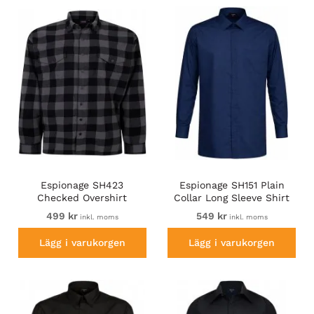
Espionage SH423
Espionage SH151 Plain
Checked Overshirt
Collar Long Sleeve Shirt
Black/Charcoal
Navy
499 kr
549 kr
inkl. moms
inkl. moms
Lägg i varukorgen
Lägg i varukorgen