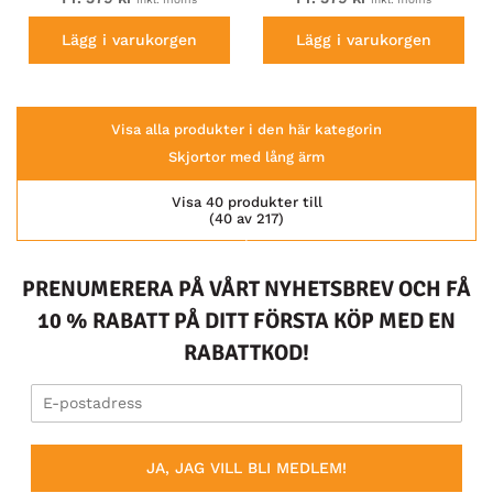
Lägg i varukorgen
Lägg i varukorgen
Visa alla produkter i den här kategorin
Skjortor med lång ärm
Visa 40 produkter till
(40 av 217)
PRENUMERERA PÅ VÅRT NYHETSBREV OCH FÅ
10 % RABATT PÅ DITT FÖRSTA KÖP MED EN
RABATTKOD!
JA, JAG VILL BLI MEDLEM!