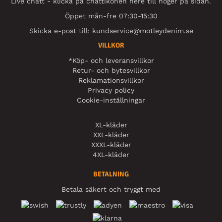
Live chatt - klicka på chattikonen nere till höger på sidan.
Öppet mån-fre 07:30-15:30
Skicka e-post till:
kundservice@motleydenim.se
VILLKOR
*Köp- och leveransvillkor
Retur- och bytesvillkor
Reklamationsvillkor
Privacy policy
Cookie-inställningar
XL-kläder
XXL-kläder
XXXL-kläder
4XL-kläder
BETALNING
Betala säkert och tryggt med