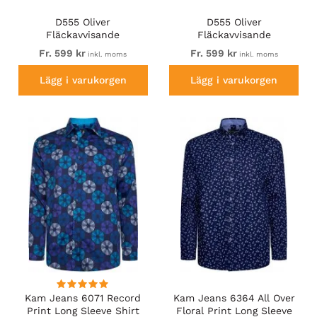
D555 Oliver
D555 Oliver
Fläckavvisande
Fläckavvisande
Lättstruken
Lättstruken
Fr. 599 kr
Fr. 599 kr
inkl. moms
inkl. moms
Stretchskjorta med Lång
Stretchskjorta med Lång
Ärm Svart
Ärm Rosa
Lägg i varukorgen
Lägg i varukorgen
Kam Jeans 6071 Record
Kam Jeans 6364 All Over
Print Long Sleeve Shirt
Floral Print Long Sleeve