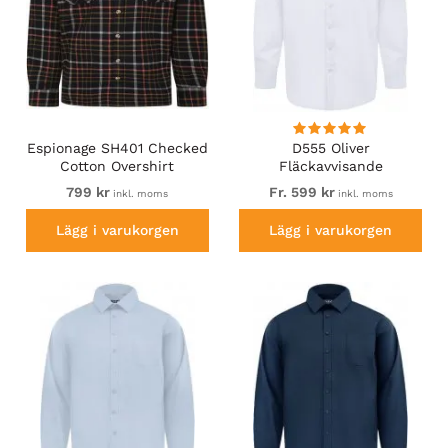
Espionage SH401 Checked
D555 Oliver
Cotton Overshirt
Fläckavvisande
Black/Red
Lättstruken
799 kr
Fr. 599 kr
inkl. moms
inkl. moms
Stretchskjorta med Lång
Ärm Vit
Lägg i varukorgen
Lägg i varukorgen