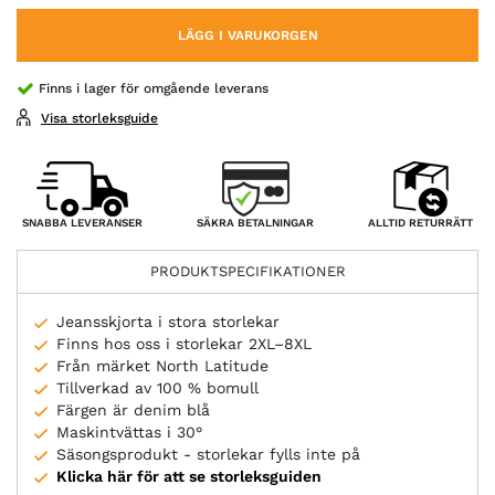
LÄGG I VARUKORGEN
Finns i lager för omgående leverans
Visa storleksguide
SÄKRA BETALNINGAR
SNABBA LEVERANSER
ALLTID RETURRÄTT
PRODUKTSPECIFIKATIONER
Jeansskjorta i stora storlekar
Finns hos oss i storlekar 2XL–8XL
Från märket North Latitude
Tillverkad av 100 % bomull
Färgen är denim blå
Maskintvättas i 30°
Säsongsprodukt - storlekar fylls inte på
Klicka här för att se storleksguiden