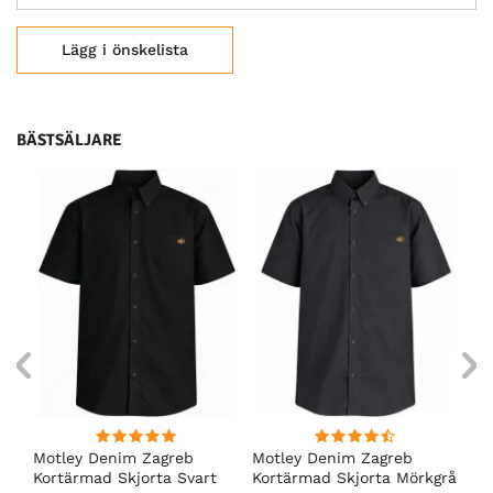
Lägg i önskelista
BÄSTSÄLJARE
Motley Denim Zagreb
Motley Denim Zagreb
Mo
Kortärmad Skjorta Svart
Kortärmad Skjorta Mörkgrå
Ko