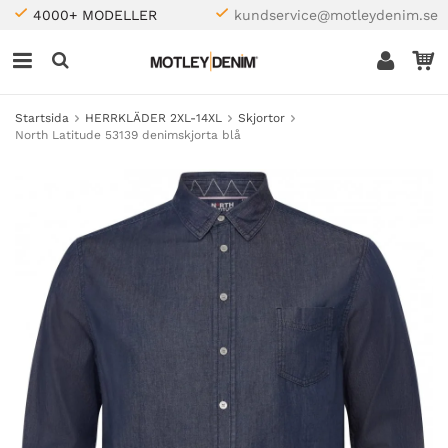
4000+ MODELLER
kundservice@motleydenim.se
Startsida
HERRKLÄDER 2XL-14XL
Skjortor
North Latitude 53139 denimskjorta blå