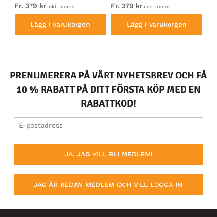
kh
Fr. 379 kr
Fr. 379 kr
Fr.
inkl. moms
inkl. moms
Lägg i varukorgen
Lägg i varukorgen
PRENUMERERA PÅ VÅRT NYHETSBREV OCH FÅ
10 % RABATT PÅ DITT FÖRSTA KÖP MED EN
RABATTKOD!
JA, JAG VILL BLI MEDLEM!
JAG ÄR REDAN MEDLEM OCH VILL LOGGA IN