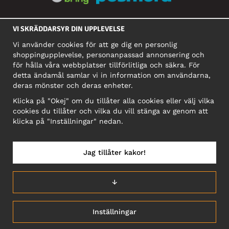
SOCIALA MEDIER
VI SKRÄDDARSYR DIN UPPLEVELSE
Vi använder cookies för att ge dig en personlig
shoppingupplevelse, personanpassad annonsering och
FÖRETAG
för hålla våra webbplatser tillförlitliga och säkra. För
detta ändamål samlar vi in information om användarna,
Motley Denim Europe OÜ
deras mönster och deras enheter.
Narva mnt 5, EE-10117 Tallinn
Org: 12356245, Momsnummer: SE502090048501
Klicka på "Okej" om du tillåter alla cookies eller välj vilka
cookies du tillåter och vilka du vill stänga av genom att
OBS! Skicka inte varureturer till denna adress!
klicka på "Inställningar" nedan.
Jag tillåter kakor!
SVERIGE/SVENSKA
↓
Inställningar