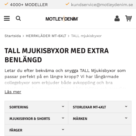
4000+ MODELLER
kundservice@motleydenim.se
Startsida
HERRKLÄDER MT-6XLT
TALL mjukisbyxor
TALL MJUKISBYXOR MED EXTRA
BENLÄNGD
Letar du efter bekväma och snygga TALL Mjukisbyxor som
passar perfekt på en längre kropp? Vi har långärmade
collegebyxor som erbjuder både avkoppling och bra
passform. I vårt sortiment finns både tidlösa och trendiga
Läs mer
modeller som passar perfekt till vardag, fritid och
hemmakvällar.
SORTERING
STORLEKAR MT-4XLT
Våra collegebyxor är tillverkade av högkvalitativa material
som känns mjuka mot huden och är slitstarka vid
MJUKISBYXOR & SHORTS
MÄRKEN
användning. Välj mellan klassiska enfärgade byxor eller
trendiga mönster och kombinera dem med din
FÄRGER
favoritskjorta eller hoodie för en avslappnat snygg outfit.