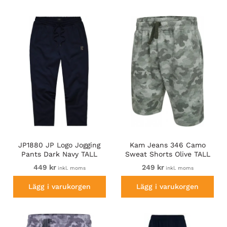
Beställ nu och njut av total komfort!
JP1880 JP Logo Jogging
Kam Jeans 346 Camo
Pants Dark Navy TALL
Sweat Shorts Olive TALL
SIZES
449 kr
249 kr
inkl. moms
inkl. moms
Lägg i varukorgen
Lägg i varukorgen