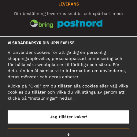
LEVERANS
Din beställning levereras snabbt och spårbart med:
SOCIALA MEDIER
VI SKRÄDDARSYR DIN UPPLEVELSE
Vi använder cookies för att ge dig en personlig
shoppingupplevelse, personanpassad annonsering och
FÖRETAG
för hålla våra webbplatser tillförlitliga och säkra. För
detta ändamål samlar vi in information om användarna,
Motley Denim Europe OÜ
deras mönster och deras enheter.
Narva mnt 5, EE-10117 Tallinn
Org: 12356245, Momsnummer: SE502090048501
Klicka på "Okej" om du tillåter alla cookies eller välj vilka
cookies du tillåter och vilka du vill stänga av genom att
OBS! Skicka inte varureturer till denna adress!
klicka på "Inställningar" nedan.
Jag tillåter kakor!
SVERIGE/SVENSKA
↓