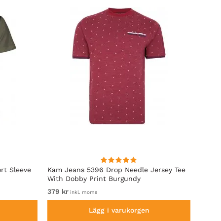
rt Sleeve
Kam Jeans 5396 Drop Needle Jersey Tee
Motle
With Dobby Print Burgundy
Indigo
379 kr
Fr. 12
inkl. moms
Lägg i varukorgen