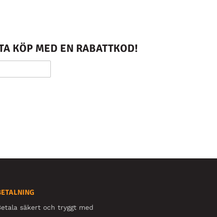
STA KÖP MED EN RABATTKOD!
BETALNING
etala säkert och tryggt med