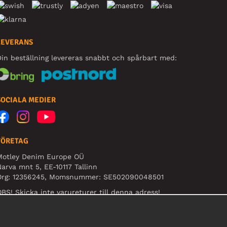
LEVERANS
in beställning levereras snabbt och spårbart med:
SOCIALA MEDIER
FÖRETAG
Motley Denim Europe OÜ
arva mnt 5, EE-10117 Tallinn
Org: 12356245, Momsnummer: SE502090048501
BS! Skicka inte varureturer till denna adress!