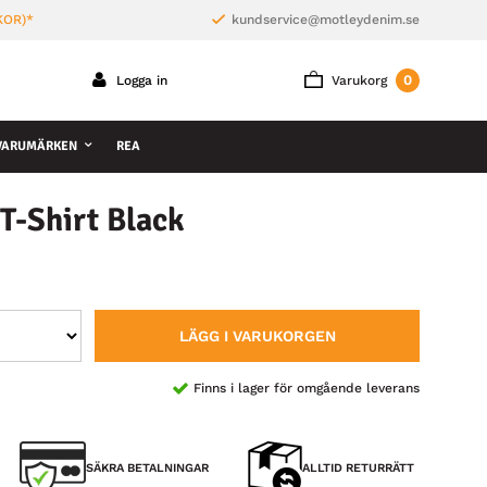
KOR)*
kundservice@motleydenim.se
0
Logga in
Varukorg
VARUMÄRKEN
REA
T-Shirt Black
LÄGG I VARUKORGEN
Finns i lager för omgående leverans
SÄKRA BETALNINGAR
ALLTID RETURRÄTT