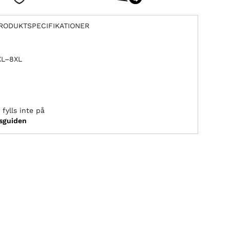
RODUKTSPECIFIKATIONER
2XL–8XL
fylls inte på
ksguiden