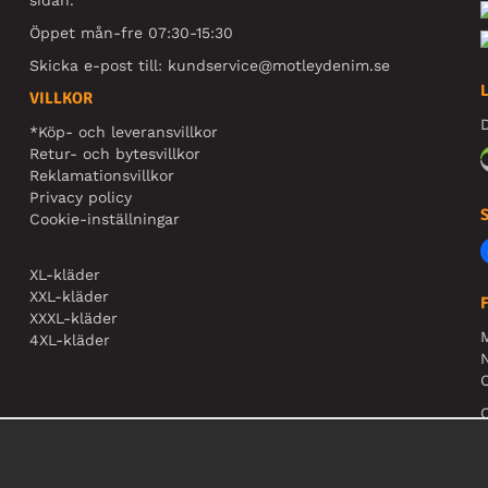
Öppet mån-fre 07:30-15:30
Skicka e-post till:
kundservice@motleydenim.se
VILLKOR
D
*Köp- och leveransvillkor
Retur- och bytesvillkor
Reklamationsvillkor
Privacy policy
Cookie-inställningar
XL-kläder
XXL-kläder
XXXL-kläder
4XL-kläder
N
O