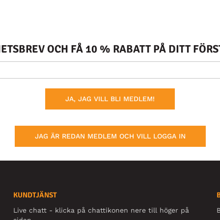
TSBREV OCH FÅ 10 % RABATT PÅ DITT FÖR
JA, JAG VILL BLI MEDLEM!
JAG ÄR REDAN MEDLEM OCH VILL LOGGA IN
KUNDTJÄNST
Live chatt - klicka på chattikonen nere till höger på
B
sidan.