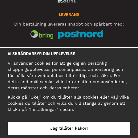
LEVERANS
Din beställning levereras snabbt och spårbart med:
SOCIALA MEDIER
VI SKRÄDDARSYR DIN UPPLEVELSE
Vi använder cookies för att ge dig en personlig
shoppingupplevelse, personanpassad annonsering och
FÖRETAG
för hålla våra webbplatser tillförlitliga och säkra. För
detta ändamål samlar vi in information om användarna,
Motley Denim Europe OÜ
deras mönster och deras enheter.
Narva mnt 5, EE-10117 Tallinn
Org: 12356245, Momsnummer: SE502090048501
Klicka på "Okej" om du tillåter alla cookies eller välj vilka
cookies du tillåter och vilka du vill stänga av genom att
OBS! Skicka inte varureturer till denna adress!
klicka på "Inställningar" nedan.
Jag tillåter kakor!