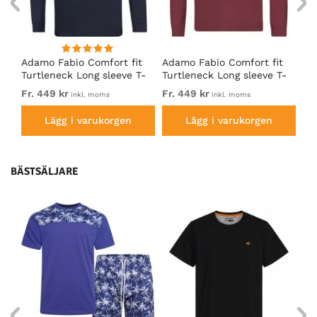
t
Adamo Fabio Comfort fit
Adamo Fabio Comfort fit
Ad
-
Turtleneck Long sleeve T-
Turtleneck Long sleeve T-
Tu
shirt Navy
shirt Burgundy
sh
Fr. 449 kr
Fr. 449 kr
Fr
inkl. moms
inkl. moms
Lägg i varukorgen
Lägg i varukorgen
BÄSTSÄLJARE