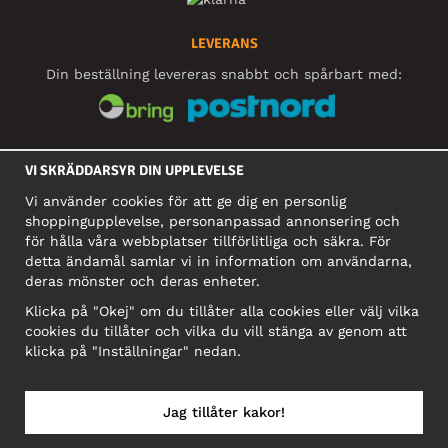
LEVERANS
Din beställning levereras snabbt och spårbart med:
SOCIALA MEDIER
VI SKRÄDDARSYR DIN UPPLEVELSE
Vi använder cookies för att ge dig en personlig
shoppingupplevelse, personanpassad annonsering och
FÖRETAG
för hålla våra webbplatser tillförlitliga och säkra. För
detta ändamål samlar vi in information om användarna,
Motley Denim Europe OÜ
deras mönster och deras enheter.
Narva mnt 5, EE-10117 Tallinn
Org: 12356245, Momsnummer: SE502090048501
Klicka på "Okej" om du tillåter alla cookies eller välj vilka
cookies du tillåter och vilka du vill stänga av genom att
OBS! Skicka inte varureturer till denna adress!
klicka på "Inställningar" nedan.
Jag tillåter kakor!