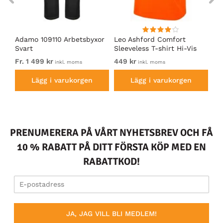
Adamo 109110 Arbetsbyxor
Leo Ashford Comfort
Le
Svart
Sleeveless T-shirt Hi-Vis
Hi
Orange
Fr. 1 499 kr
449 kr
89
inkl. moms
inkl. moms
Lägg i varukorgen
Lägg i varukorgen
PRENUMERERA PÅ VÅRT NYHETSBREV OCH FÅ
10 % RABATT PÅ DITT FÖRSTA KÖP MED EN
RABATTKOD!
JA, JAG VILL BLI MEDLEM!