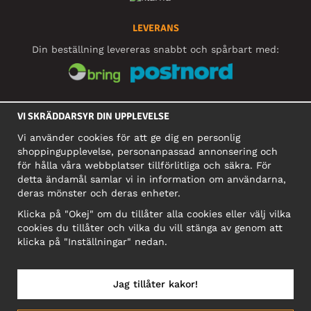
LEVERANS
Din beställning levereras snabbt och spårbart med:
SOCIALA MEDIER
VI SKRÄDDARSYR DIN UPPLEVELSE
Vi använder cookies för att ge dig en personlig
shoppingupplevelse, personanpassad annonsering och
FÖRETAG
för hålla våra webbplatser tillförlitliga och säkra. För
detta ändamål samlar vi in information om användarna,
Motley Denim Europe OÜ
deras mönster och deras enheter.
Narva mnt 5, EE-10117 Tallinn
Org: 12356245, Momsnummer: SE502090048501
Klicka på "Okej" om du tillåter alla cookies eller välj vilka
cookies du tillåter och vilka du vill stänga av genom att
OBS! Skicka inte varureturer till denna adress!
klicka på "Inställningar" nedan.
Jag tillåter kakor!