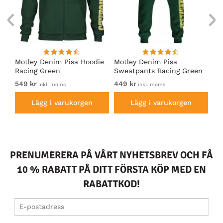
irt
Motley Denim Pisa Hoodie
Motley Denim Pisa
Mo
Racing Green
Sweatpants Racing Green
Ho
549 kr
449 kr
54
inkl. moms
inkl. moms
Lägg i varukorgen
Lägg i varukorgen
PRENUMERERA PÅ VÅRT NYHETSBREV OCH FÅ
10 % RABATT PÅ DITT FÖRSTA KÖP MED EN
RABATTKOD!