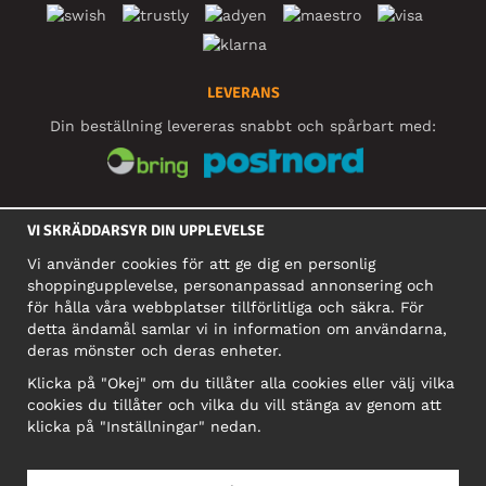
LEVERANS
Din beställning levereras snabbt och spårbart med:
SOCIALA MEDIER
VI SKRÄDDARSYR DIN UPPLEVELSE
Vi använder cookies för att ge dig en personlig
shoppingupplevelse, personanpassad annonsering och
FÖRETAG
för hålla våra webbplatser tillförlitliga och säkra. För
detta ändamål samlar vi in information om användarna,
Motley Denim Europe OÜ
deras mönster och deras enheter.
Narva mnt 5, EE-10117 Tallinn
Org: 12356245, Momsnummer: SE502090048501
Klicka på "Okej" om du tillåter alla cookies eller välj vilka
cookies du tillåter och vilka du vill stänga av genom att
OBS! Skicka inte varureturer till denna adress!
klicka på "Inställningar" nedan.