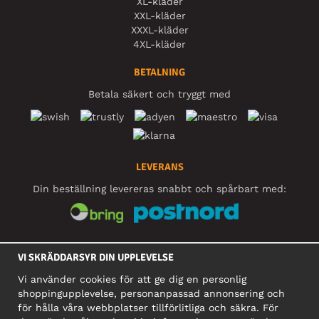
XL-kläder
XXL-kläder
XXXL-kläder
4XL-kläder
BETALNING
Betala säkert och tryggt med
LEVERANS
Din beställning levereras snabbt och spårbart med:
SOCIALA MEDIER
VI SKRÄDDARSYR DIN UPPLEVELSE
Vi använder cookies för att ge dig en personlig
shoppingupplevelse, personanpassad annonsering och
FÖRETAG
för hålla våra webbplatser tillförlitliga och säkra. För