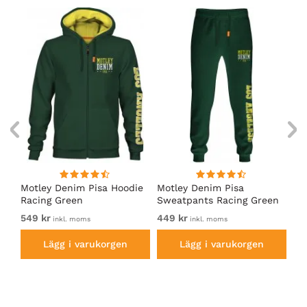
irt
Motley Denim Pisa Hoodie
Motley Denim Pisa
Mo
Racing Green
Sweatpants Racing Green
Ho
549 kr
449 kr
54
inkl. moms
inkl. moms
Lägg i varukorgen
Lägg i varukorgen