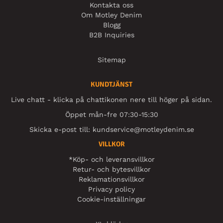
Kontakta oss
Om Motley Denim
Blogg
B2B Inquiries
Sitemap
KUNDTJÄNST
Live chatt - klicka på chattikonen nere till höger på sidan.
Öppet mån-fre 07:30-15:30
Skicka e-post till:
kundservice@motleydenim.se
VILLKOR
*Köp- och leveransvillkor
Retur- och bytesvillkor
Reklamationsvillkor
Privacy policy
Cookie-inställningar