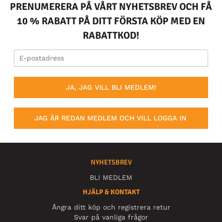
PRENUMERERA PÅ VÅRT NYHETSBREV OCH FÅ
10 % RABATT PÅ DITT FÖRSTA KÖP MED EN
RABATTKOD!
JA, JAG VILL BLI MEDLEM!
JAG ÄR REDAN MEDLEM OCH VILL LOGGA IN
NYHETSBREV
BLI MEDLEM
HJÄLP & KONTAKT
Ångra ditt köp och registrera retur
Svar på vanliga frågor