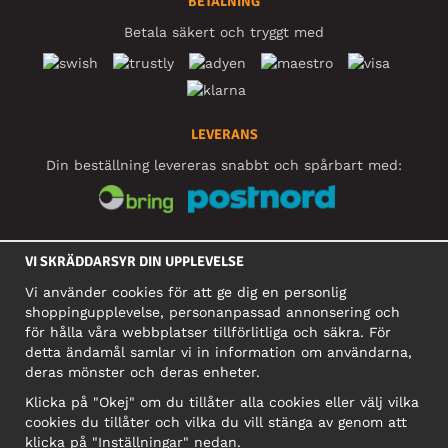
BETALNING
Betala säkert och tryggt med
LEVERANS
Din beställning levereras snabbt och spårbart med:
SOCIALA MEDIER
VI SKRÄDDARSYR DIN UPPLEVELSE
Vi använder cookies för att ge dig en personlig
shoppingupplevelse, personanpassad annonsering och
FÖRETAG
för hålla våra webbplatser tillförlitliga och säkra. För
detta ändamål samlar vi in information om användarna,
Motley Denim Europe OÜ
deras mönster och deras enheter.
Narva mnt 5, EE-10117 Tallinn
Org: 12356245, Momsnummer: SE502090048501
Klicka på "Okej" om du tillåter alla cookies eller välj vilka
cookies du tillåter och vilka du vill stänga av genom att
OBS! Skicka inte varureturer till denna adress!
klicka på "Inställningar" nedan.