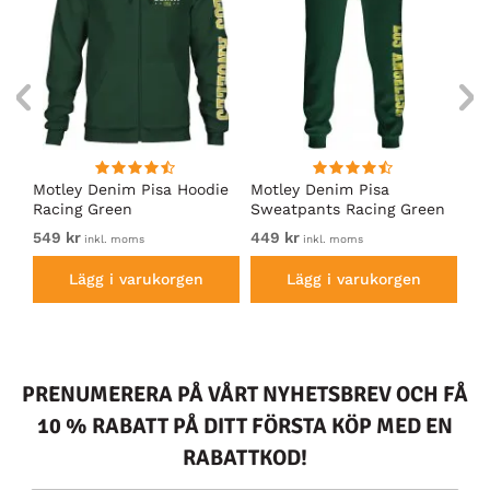
irt
Motley Denim Pisa Hoodie
Motley Denim Pisa
Mo
Racing Green
Sweatpants Racing Green
Ho
549 kr
449 kr
54
inkl. moms
inkl. moms
Lägg i varukorgen
Lägg i varukorgen
PRENUMERERA PÅ VÅRT NYHETSBREV OCH FÅ
10 % RABATT PÅ DITT FÖRSTA KÖP MED EN
RABATTKOD!