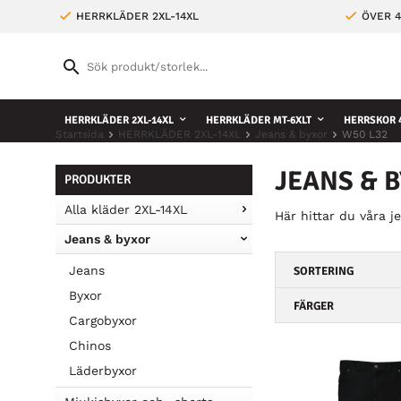
HERRKLÄDER 2XL-14XL
ÖVER 4
HERRKLÄDER 2XL-14XL
HERRKLÄDER MT-6XLT
HERRSKOR 4
Startsida
HERRKLÄDER 2XL-14XL
Jeans & byxor
W50 L32
JEANS & 
PRODUKTER
Alla kläder 2XL-14XL
Här hittar du våra j
Jeans & byxor
Jeans
SORTERING
Byxor
FÄRGER
Cargobyxor
Chinos
Läderbyxor