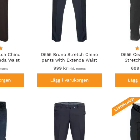
tch Chino
D555 Bruno Stretch Chino
D555 Ced
nda Waist
pants with Extenda Waist
Stretc
Indigo Blue
999 kr
699
 moms
inkl. moms
orgen
Lägg i varukorgen
Lägg 
BÄSTSÄLJARE!