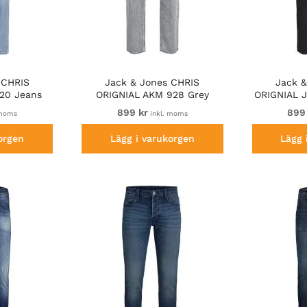
 CHRIS
Jack & Jones CHRIS
Jack &
20 Jeans
ORIGNIAL AKM 928 Grey
ORIGNIAL J
im
Denim
899 kr
899
 moms
inkl. moms
orgen
Lägg i varukorgen
Lägg 