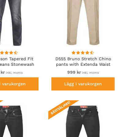
son Tapered Fit
D555 Bruno Stretch Chino
Jeans Stonewash
pants with Extenda Waist
Beige
 kr
999 kr
inkl. moms
inkl. moms
i varukorgen
Lägg i varukorgen
BÄSTSÄLJARE!