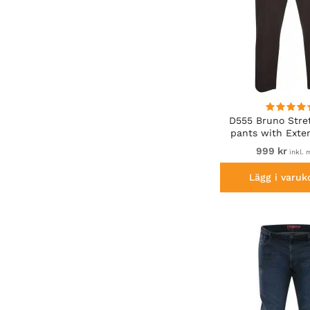
D555 Bruno Stre
pants with Exte
Black
999 kr
inkl.
Lägg i varuk