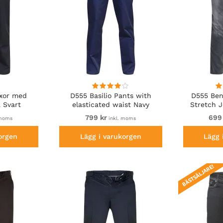
yxor med
D555 Basilio Pants with
D555 Ben
a Svart
elasticated waist Navy
Stretch 
799 kr
699
 moms
inkl. moms
orgen
Lägg i varukorgen
Lägg 
BÄSTSÄLJARE!