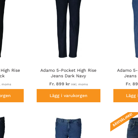
High Rise
Adamo 5-Pocket High Rise
Adamo 5-
ck
Jeans Dark Navy
Jeans
Fr. 899 kr
Fr. 8
l. moms
inkl. moms
orgen
Lägg i varukorgen
Lägg 
BÄSTSÄLJARE!