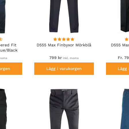
ered Fit
D555 Max Finbyxor Mörkblå
D555 Max
lue/Black
799 kr
Fr. 7
 moms
inkl. moms
orgen
Lägg i varukorgen
Lägg 