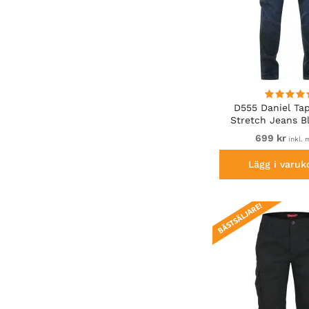
D555 Daniel Tap
Stretch Jeans B
Wash
699 kr
inkl.
Lägg i varuk
BÄSTSÄLJARE!