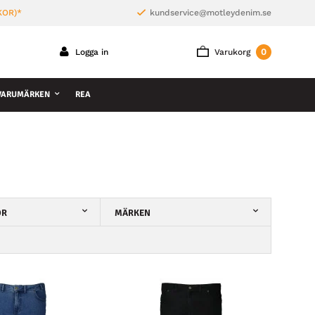
KOR)*
kundservice@motleydenim.se
0
Logga in
Varukorg
VARUMÄRKEN
REA
OR
MÄRKEN