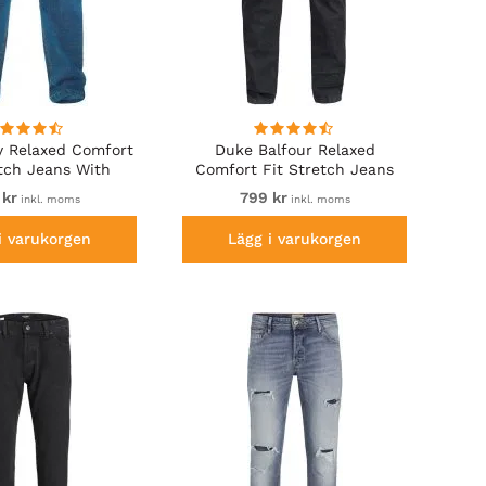
y Relaxed Comfort
Duke Balfour Relaxed
etch Jeans With
Comfort Fit Stretch Jeans
d Waist Stonewash
With Elasticated Waist Black
 kr
799 kr
inkl. moms
inkl. moms
i varukorgen
Lägg i varukorgen