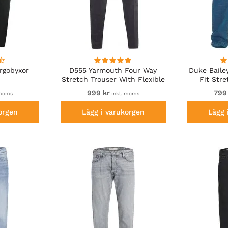
rgobyxor
D555 Yarmouth Four Way
Duke Baile
Stretch Trouser With Flexible
Fit Str
Waistband Black
Elasticate
999 kr
799
 moms
inkl. moms
orgen
Lägg i varukorgen
Lägg 