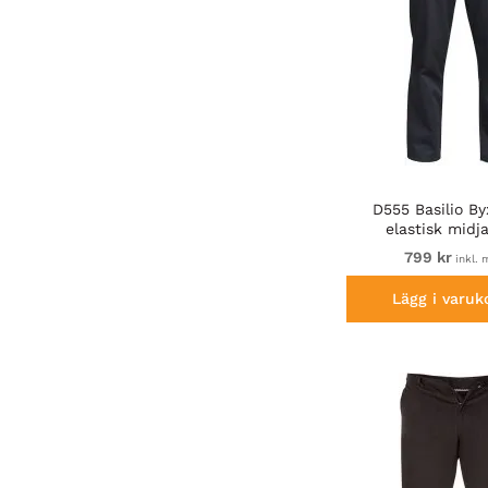
D555 Basilio B
elastisk midj
799 kr
inkl.
Lägg i varuk