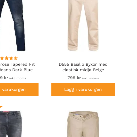
rose Tapered Fit
D555 Basilio Byxor med
Jeans Dark Blue
elastisk midja Beige
99 kr
799 kr
inkl. moms
inkl. moms
i varukorgen
Lägg i varukorgen