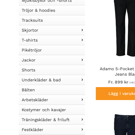
Mjukisbyxor och -shorts
Tröjor & hoodies
Tracksuits
Skjortor
T-shirts
Pikétröjor
Jackor
Adamo 5-Pocket 
Shorts
Jeans Bla
Underkläder & bad
Fr. 899 kr
ink
Bälten
Lägg i varuk
Arbetskläder
Kostymer och kavajer
Träningskläder & friluft
Festkläder