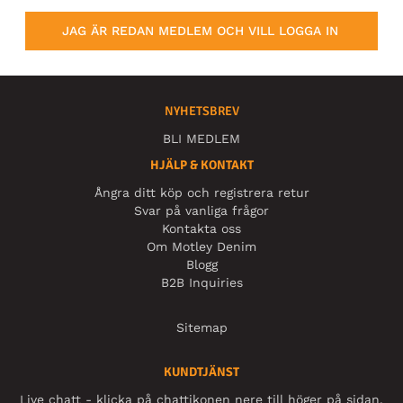
JAG ÄR REDAN MEDLEM OCH VILL LOGGA IN
NYHETSBREV
BLI MEDLEM
HJÄLP & KONTAKT
Ångra ditt köp och registrera retur
Svar på vanliga frågor
Kontakta oss
Om Motley Denim
Blogg
B2B Inquiries
Sitemap
KUNDTJÄNST
Live chatt - klicka på chattikonen nere till höger på sidan.