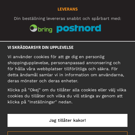
LEVERANS
Din beställning levereras snabbt och spårbart med:
SOCIALA MEDIER
VI SKRÄDDARSYR DIN UPPLEVELSE
Vi använder cookies för att ge dig en personlig
shoppingupplevelse, personanpassad annonsering och
FÖRETAG
för hålla våra webbplatser tillförlitliga och säkra. För
detta ändamål samlar vi in information om användarna,
Motley Denim Europe OÜ
deras mönster och deras enheter.
Narva mnt 5, EE-10117 Tallinn
Org: 12356245, Momsnummer: SE502090048501
Klicka på "Okej" om du tillåter alla cookies eller välj vilka
cookies du tillåter och vilka du vill stänga av genom att
OBS! Skicka inte varureturer till denna adress!
klicka på "Inställningar" nedan.
Jag tillåter kakor!