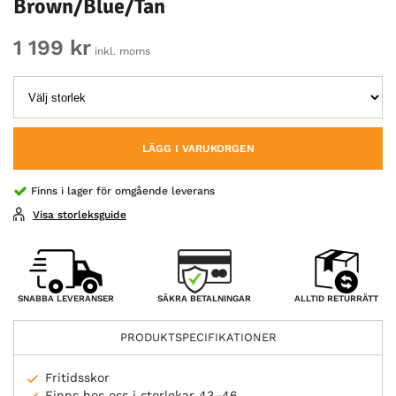
Brown/Blue/Tan
1 199 kr
inkl. moms
LÄGG I VARUKORGEN
Finns i lager för omgående leverans
Visa storleksguide
SÄKRA BETALNINGAR
SNABBA LEVERANSER
ALLTID RETURRÄTT
PRODUKTSPECIFIKATIONER
Fritidsskor
Finns hos oss i storlekar 43–46