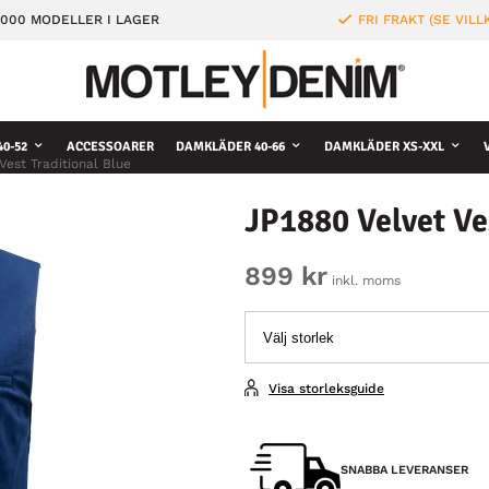
000 MODELLER I LAGER
FRI FRAKT (SE VILL
0-52
ACCESSOARER
DAMKLÄDER 40-66
DAMKLÄDER XS-XXL
Vest Traditional Blue
JP1880 Velvet Ves
899 kr
inkl. moms
Visa storleksguide
SNABBA LEVERANSER