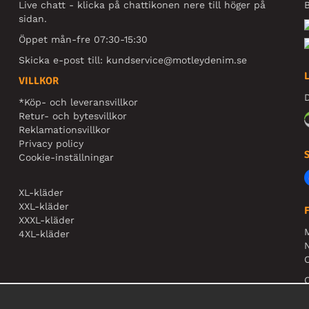
Live chatt - klicka på chattikonen nere till höger på
B
sidan.
Öppet mån-fre 07:30-15:30
Skicka e-post till:
kundservice@motleydenim.se
VILLKOR
D
*Köp- och leveransvillkor
Retur- och bytesvillkor
Reklamationsvillkor
Privacy policy
Cookie-inställningar
XL-kläder
XXL-kläder
XXXL-kläder
4XL-kläder
N
O