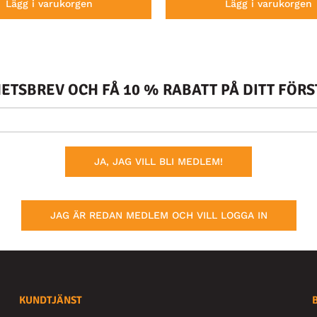
Lägg i varukorgen
Lägg i varukorgen
TSBREV OCH FÅ 10 % RABATT PÅ DITT FÖR
JA, JAG VILL BLI MEDLEM!
JAG ÄR REDAN MEDLEM OCH VILL LOGGA IN
KUNDTJÄNST