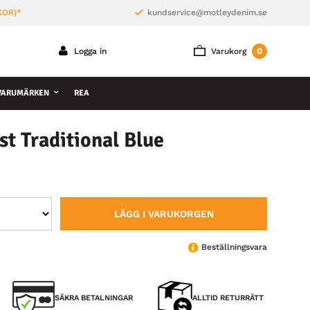
KOR)*
kundservice@motleydenim.se
0
Logga in
Varukorg
VARUMÄRKEN
REA
t Traditional Blue
LÄGG I VARUKORGEN
Beställningsvara
SÄKRA BETALNINGAR
ALLTID RETURRÄTT