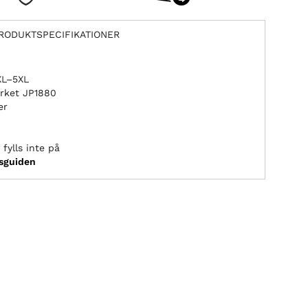
RODUKTSPECIFIKATIONER
2XL–5XL
rket JP1880
er
fylls inte på
ksguiden