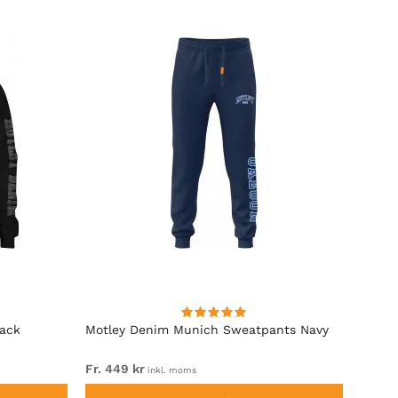
lack
Motley Denim Munich Sweatpants Navy
Motle
Fr. 449 kr
Fr. 54
inkl. moms