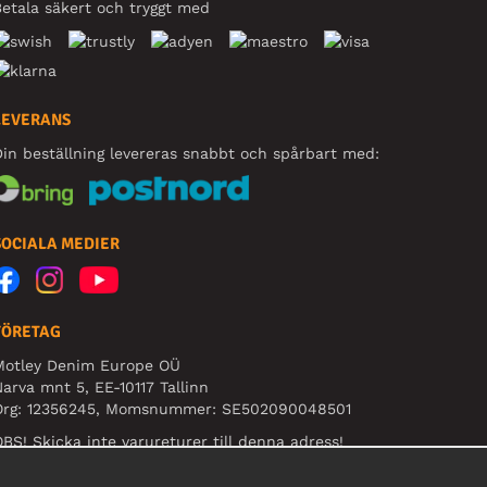
etala säkert och tryggt med
LEVERANS
in beställning levereras snabbt och spårbart med:
SOCIALA MEDIER
FÖRETAG
Motley Denim Europe OÜ
arva mnt 5, EE-10117 Tallinn
Org: 12356245, Momsnummer: SE502090048501
BS! Skicka inte varureturer till denna adress!