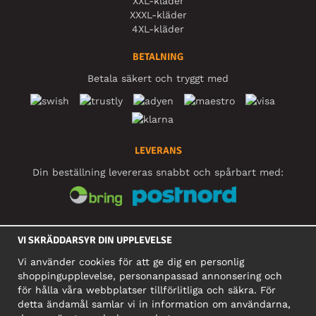
XXL-kläder
XXXL-kläder
4XL-kläder
BETALNING
Betala säkert och tryggt med
LEVERANS
Din beställning levereras snabbt och spårbart med:
SOCIALA MEDIER
VI SKRÄDDARSYR DIN UPPLEVELSE
Vi använder cookies för att ge dig en personlig
shoppingupplevelse, personanpassad annonsering och
FÖRETAG
för hålla våra webbplatser tillförlitliga och säkra. För
detta ändamål samlar vi in information om användarna,
Motley Denim Europe OÜ