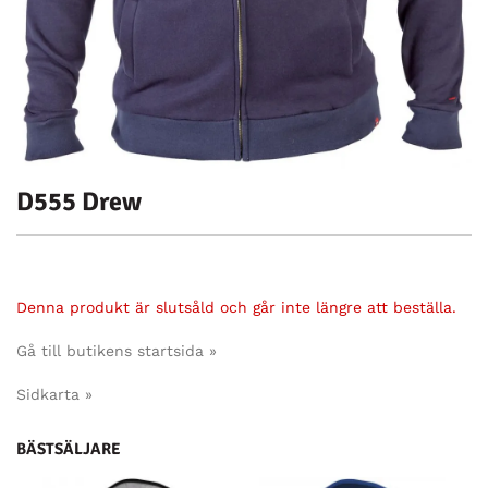
D555 Drew
Denna produkt är slutsåld och går inte längre att beställa.
Gå till butikens startsida »
Sidkarta »
BÄSTSÄLJARE