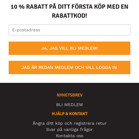
10 % RABATT PÅ DITT FÖRSTA KÖP MED EN
RABATTKOD!
JA, JAG VILL BLI MEDLEM!
JAG ÄR REDAN MEDLEM OCH VILL LOGGA IN
NYHETSBREV
BLI MEDLEM
HJÄLP & KONTAKT
Ångra ditt köp och registrera retur
Svar på vanliga frågor
Kontakta oss