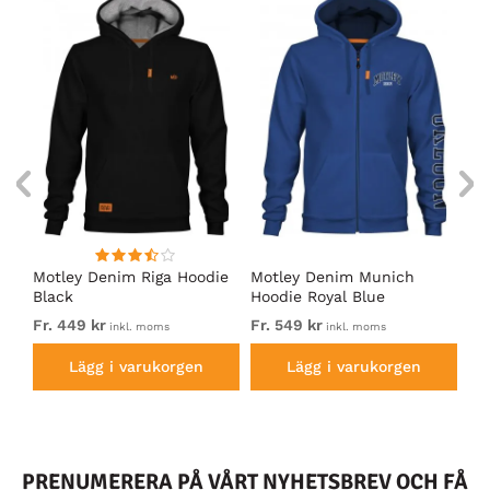
Motley Denim Riga Hoodie
Motley Denim Munich
Mo
Black
Hoodie Royal Blue
Bl
Fr. 449 kr
Fr. 549 kr
Fr.
inkl. moms
inkl. moms
Lägg i varukorgen
Lägg i varukorgen
PRENUMERERA PÅ VÅRT NYHETSBREV OCH FÅ