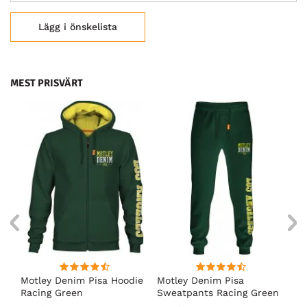
Lägg i önskelista
MEST PRISVÄRT
irt
Motley Denim Pisa Hoodie
Motley Denim Pisa
Mo
Racing Green
Sweatpants Racing Green
Ho