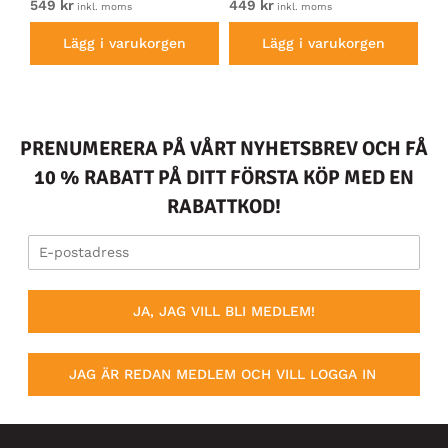
549 kr
449 kr
54
inkl. moms
inkl. moms
Lägg i varukorgen
Lägg i varukorgen
PRENUMERERA PÅ VÅRT NYHETSBREV OCH FÅ
10 % RABATT PÅ DITT FÖRSTA KÖP MED EN
RABATTKOD!
JA, JAG VILL BLI MEDLEM!
JAG ÄR REDAN MEDLEM OCH VILL LOGGA IN