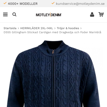
4000+ MODELLER
kundservice@motleydenim.se
Startsida
HERRKLÄDER 2XL-14XL
Tröjor & hoodies
D555 Gillingham Stickad Cardigan med Dragkedja och Foder Marinblå