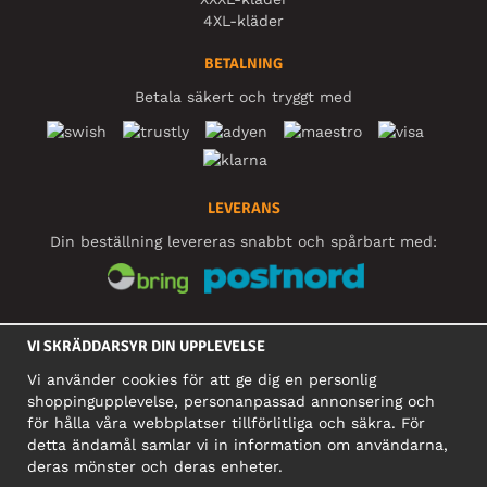
4XL-kläder
BETALNING
Betala säkert och tryggt med
LEVERANS
Din beställning levereras snabbt och spårbart med:
SOCIALA MEDIER
VI SKRÄDDARSYR DIN UPPLEVELSE
Vi använder cookies för att ge dig en personlig
shoppingupplevelse, personanpassad annonsering och
FÖRETAG
för hålla våra webbplatser tillförlitliga och säkra. För
detta ändamål samlar vi in information om användarna,
Motley Denim Europe OÜ
deras mönster och deras enheter.
Narva mnt 5, EE-10117 Tallinn