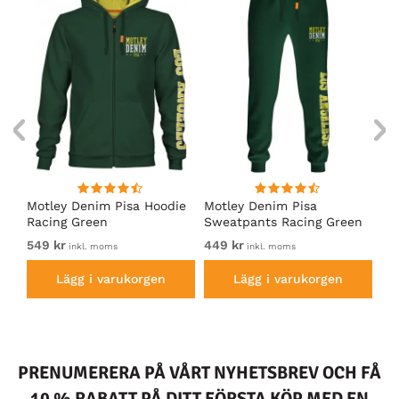
irt
Motley Denim Pisa Hoodie
Motley Denim Pisa
Mo
Racing Green
Sweatpants Racing Green
Ho
549 kr
449 kr
54
inkl. moms
inkl. moms
Lägg i varukorgen
Lägg i varukorgen
PRENUMERERA PÅ VÅRT NYHETSBREV OCH FÅ
10 % RABATT PÅ DITT FÖRSTA KÖP MED EN