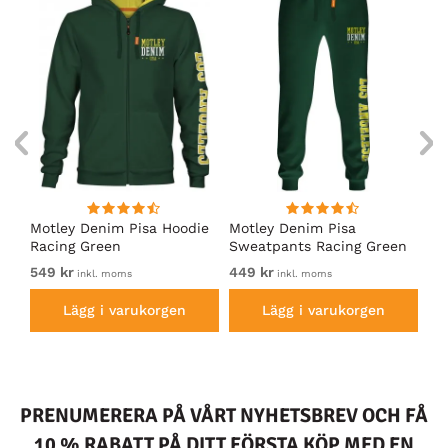
irt
Motley Denim Pisa Hoodie
Motley Denim Pisa
Mo
Racing Green
Sweatpants Racing Green
Ho
549 kr
449 kr
54
inkl. moms
inkl. moms
Lägg i varukorgen
Lägg i varukorgen
PRENUMERERA PÅ VÅRT NYHETSBREV OCH FÅ
10 % RABATT PÅ DITT FÖRSTA KÖP MED EN