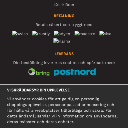
4XL-kläder
BETALNING
Betala säkert och tryggt med
LEVERANS
Din beställning levereras snabbt och spårbart med:
SOCIALA MEDIER
VI SKRÄDDARSYR DIN UPPLEVELSE
Vi använder cookies för att ge dig en personlig
shoppingupplevelse, personanpassad annonsering och
FÖRETAG
för hålla våra webbplatser tillförlitliga och säkra. För
detta ändamål samlar vi in information om användarna,
Motley Denim Europe OÜ
deras mönster och deras enheter.
Narva mnt 5, EE-10117 Tallinn