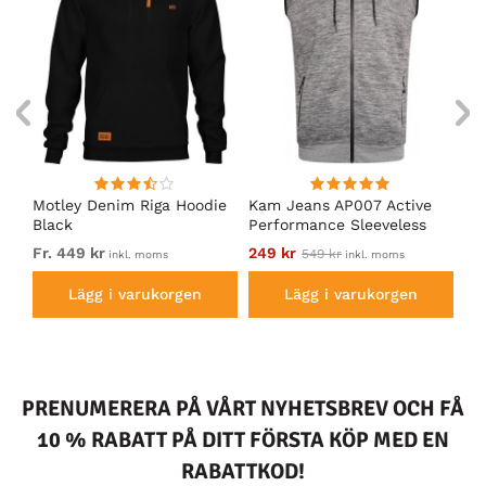
en
Motley Denim Riga Hoodie
Kam Jeans AP007 Active
Mo
Black
Performance Sleeveless
Ho
Hoodie Grey
Fr. 449 kr
249 kr
Fr.
549 kr
inkl. moms
inkl. moms
Lägg i varukorgen
Lägg i varukorgen
PRENUMERERA PÅ VÅRT NYHETSBREV OCH FÅ
10 % RABATT PÅ DITT FÖRSTA KÖP MED EN
RABATTKOD!