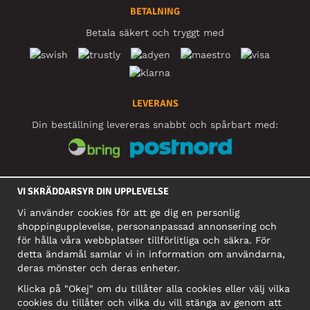
BETALNING
Betala säkert och tryggt med
LEVERANS
Din beställning levereras snabbt och spårbart med:
SOCIALA MEDIER
VI SKRÄDDARSYR DIN UPPLEVELSE
Vi använder cookies för att ge dig en personlig
shoppingupplevelse, personanpassad annonsering och
FÖRETAG
för hålla våra webbplatser tillförlitliga och säkra. För
detta ändamål samlar vi in information om användarna,
Motley Denim Europe OÜ
deras mönster och deras enheter.
Narva mnt 5, EE-10117 Tallinn
Org: 12356245, Momsnummer: SE502090048501
Klicka på "Okej" om du tillåter alla cookies eller välj vilka
cookies du tillåter och vilka du vill stänga av genom att
OBS! Skicka inte varureturer till denna adress!