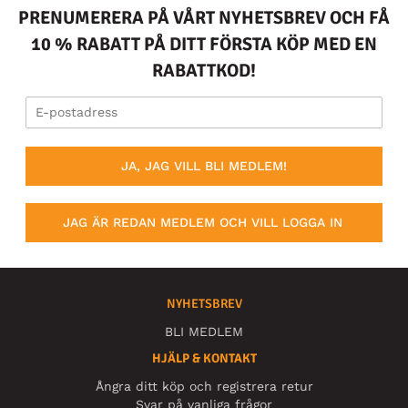
PRENUMERERA PÅ VÅRT NYHETSBREV OCH FÅ
10 % RABATT PÅ DITT FÖRSTA KÖP MED EN
RABATTKOD!
JA, JAG VILL BLI MEDLEM!
JAG ÄR REDAN MEDLEM OCH VILL LOGGA IN
NYHETSBREV
BLI MEDLEM
HJÄLP & KONTAKT
Ångra ditt köp och registrera retur
Svar på vanliga frågor