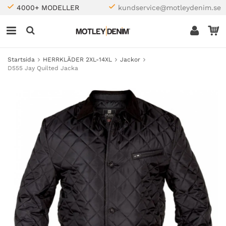
4000+ MODELLER
kundservice@motleydenim.se
Startsida
HERRKLÄDER 2XL-14XL
Jackor
D555 Jay Quilted Jacka