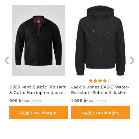
D555 Kent Elastic Rib Hem
Jack & Jones BASIC Water-
Ad
& Cuffs Harrington Jacket
Resistant Softshell Jacket
So
Black
Black
999 kr
1 099 kr
Fr
inkl. moms
inkl. moms
Lägg i varukorgen
Lägg i varukorgen