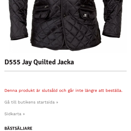
D555 Jay Quilted Jacka
Denna produkt är slutsåld och går inte längre att beställa.
Gå till butikens startsida »
Sidkarta »
BÄSTSÄLJARE