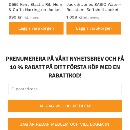
D555 Kent Elastic Rib Hem
Jack & Jones BASIC Water-
Ad
& Cuffs Harrington Jacket
Resistant Softshell Jacket
So
Black
Black
999 kr
1 099 kr
Fr
inkl. moms
inkl. moms
Lägg i varukorgen
Lägg i varukorgen
PRENUMERERA PÅ VÅRT NYHETSBREV OCH FÅ
10 % RABATT PÅ DITT FÖRSTA KÖP MED EN
RABATTKOD!
JA, JAG VILL BLI MEDLEM!
JAG ÄR REDAN MEDLEM OCH VILL LOGGA IN