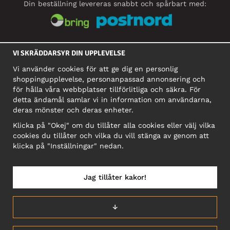
Din beställning levereras snabbt och spårbart med:
SOCIALA MEDIER
VI SKRÄDDARSYR DIN UPPLEVELSE
Vi använder cookies för att ge dig en personlig
shoppingupplevelse, personanpassad annonsering och
FÖRETAG
för hålla våra webbplatser tillförlitliga och säkra. För
detta ändamål samlar vi in information om användarna,
Motley Denim Europe OÜ
deras mönster och deras enheter.
Narva mnt 5, EE-10117 Tallinn
Org: 12356245, Momsnummer: SE502090048501
Klicka på "Okej" om du tillåter alla cookies eller välj vilka
cookies du tillåter och vilka du vill stänga av genom att
OBS! Skicka inte varureturer till denna adress!
klicka på "Inställningar" nedan.
Jag tillåter kakor!
SVERIGE/SVENSKA
↓