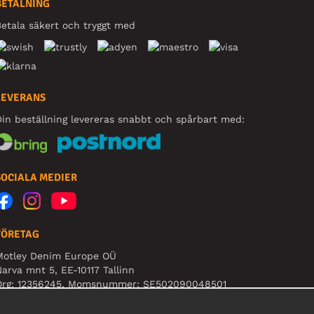
BETALNING
etala säkert och tryggt med
LEVERANS
in beställning levereras snabbt och spårbart med:
SOCIALA MEDIER
FÖRETAG
Motley Denim Europe OÜ
arva mnt 5, EE-10117 Tallinn
Org: 12356245, Momsnummer: SE502090048501
BS! Skicka inte varureturer till denna adress!