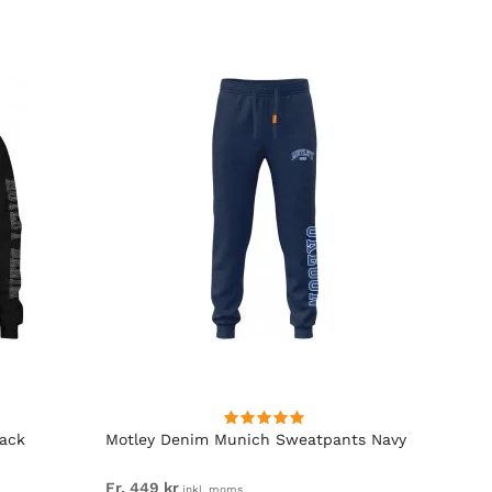
lack
Motley Denim Munich Sweatpants Navy
Motle
Fr. 449 kr
Fr. 54
inkl. moms