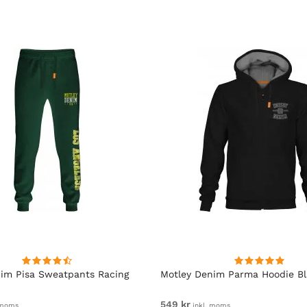
im Pisa Sweatpants Racing
Motley Denim Parma Hoodie B
549 kr
 moms
inkl. moms