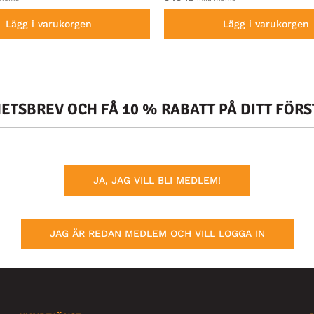
Lägg i varukorgen
Lägg i varukorgen
TSBREV OCH FÅ 10 % RABATT PÅ DITT FÖR
JA, JAG VILL BLI MEDLEM!
JAG ÄR REDAN MEDLEM OCH VILL LOGGA IN