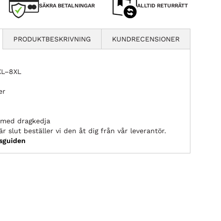
SÄKRA BETALNINGAR
ALLTID RETURRÄTT
PRODUKTBESKRIVNING
KUNDRECENSIONER
2XL–8XL
er
r med dragkedja
r slut beställer vi den åt dig från vår leverantör.
ksguiden