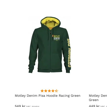
Motley Denim Pisa Hoodie Racing Green
Motley Den
Green
549 kr
449 kr
inkl. moms
inkl.