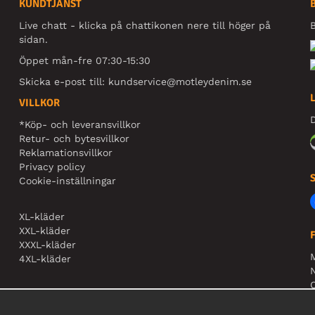
KUNDTJÄNST
Live chatt - klicka på chattikonen nere till höger på
B
sidan.
Öppet mån-fre 07:30-15:30
Skicka e-post till:
kundservice@motleydenim.se
VILLKOR
D
*Köp- och leveransvillkor
Retur- och bytesvillkor
Reklamationsvillkor
Privacy policy
Cookie-inställningar
XL-kläder
XXL-kläder
XXXL-kläder
4XL-kläder
N
O