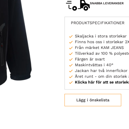
SNABBA LEVERANSER
PRODUKTSPECIFIKATIONER
Skaljacka i stora storlekar
Finns hos oss i storlekar 
Från märket KAM JEANS
Tillverkad av 100 % polyest
Färgen är svart
Maskintvättas i 40°
Jackan har två innerficko
Året runt - om din storlek ä
Klicka här för att se storle
Lägg i önskelista