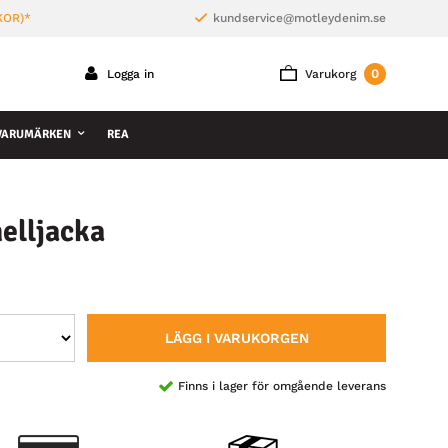
KOR)*
kundservice@motleydenim.se
0
Logga in
Varukorg
VARUMÄRKEN
REA
elljacka
LÄGG I VARUKORGEN
Finns i lager för omgående leverans