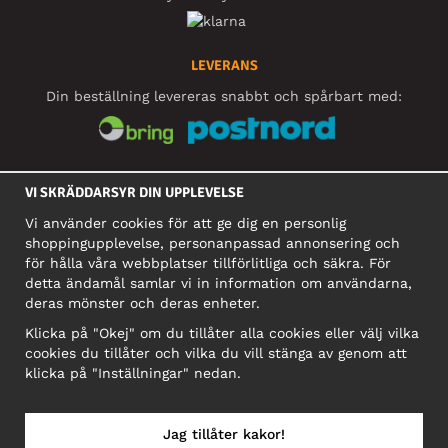
LEVERANS
Din beställning levereras snabbt och spårbart med:
SOCIALA MEDIER
VI SKRÄDDARSYR DIN UPPLEVELSE
Vi använder cookies för att ge dig en personlig
shoppingupplevelse, personanpassad annonsering och
FÖRETAG
för hålla våra webbplatser tillförlitliga och säkra. För
detta ändamål samlar vi in information om användarna,
Motley Denim Europe OÜ
deras mönster och deras enheter.
Narva mnt 5, EE-10117 Tallinn
Org: 12356245, Momsnummer: SE502090048501
Klicka på "Okej" om du tillåter alla cookies eller välj vilka
cookies du tillåter och vilka du vill stänga av genom att
OBS! Skicka inte varureturer till denna adress!
klicka på "Inställningar" nedan.
Jag tillåter kakor!