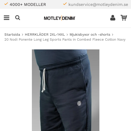
4000+ MODELLER
kundservice@motleydenim.se
Startsida
HERRKLÄDER 2XL-14XL
Mjukisbyxor och -shorts
20 Nodi Ponente Long Leg Sports Pants in Combed Fleece Cotton Navy