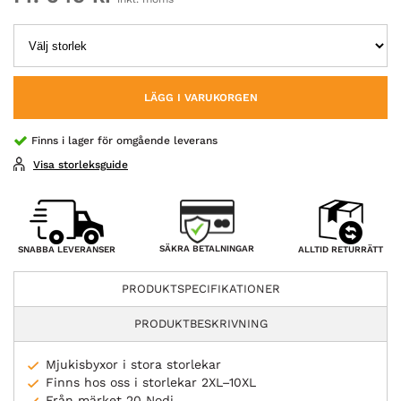
LÄGG I VARUKORGEN
Finns i lager för omgående leverans
Visa storleksguide
SÄKRA BETALNINGAR
SNABBA LEVERANSER
ALLTID RETURRÄTT
PRODUKTSPECIFIKATIONER
PRODUKTBESKRIVNING
Mjukisbyxor i stora storlekar
Finns hos oss i storlekar 2XL–10XL
Från märket 20 Nodi