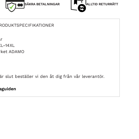
SÄKRA BETALNINGAR
ALLTID RETURRÄTT
RODUKTSPECIFIKATIONER
ar
XL–14XL
ärket ADAMO
r slut beställer vi den åt dig från vår leverantör.
ksguiden