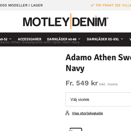
000 MODELLER I LAGER
FRI FRAKT (SE VILL
0-52
ACCESSOARER
DAMKLÄDER 40-66
DAMKLÄDER XS-XXL
damo Athen Sweatpants with Open Hem Navy
Adamo Athen Sw
Navy
Fr. 549 kr
inkl. moms
Visa storleksguide