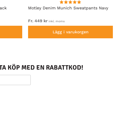
lack
Motley Denim Munich Sweatpants Navy
Motle
Fr. 449 kr
Fr. 54
inkl. moms
Lägg i varukorgen
STA KÖP MED EN RABATTKOD!