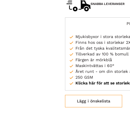
SNABBA LEVERANSER
P
Mjukisbyxor i stora storlek
Finns hos oss i storlekar 2
Från det tyska kvalitetsm
Tillverkad av 100 % bomull
Färgen är mörkblå
Maskintvättas i 60°
Året runt - om din storlek ä
250 GSM
Klicka här för att se storle
Lägg i önskelista