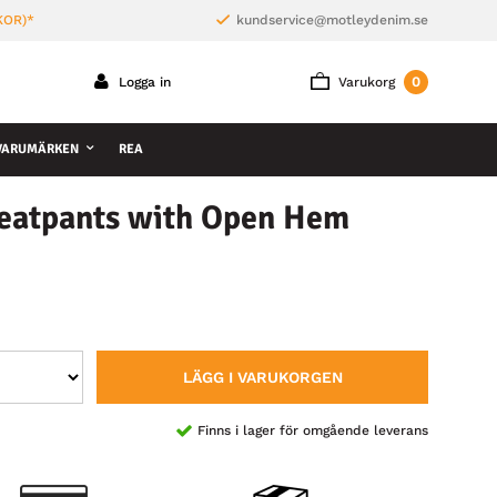
KOR)*
kundservice@motleydenim.se
0
Logga in
Varukorg
VARUMÄRKEN
REA
eatpants with Open Hem
LÄGG I VARUKORGEN
Finns i lager för omgående leverans