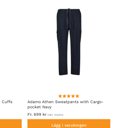
 Cuffs
Adamo Athen Sweatpants with Cargo-
Adamo
pocket Navy
Hem B
Fr. 699 kr
Fr. 54
inkl. moms
Lägg i varukorgen