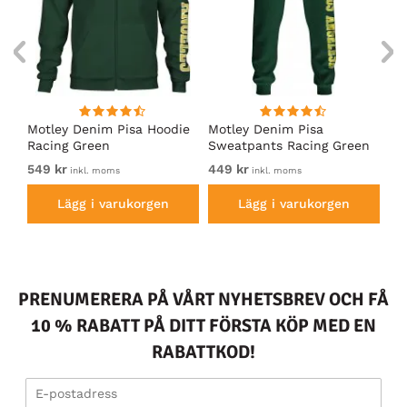
irt
Motley Denim Pisa Hoodie
Motley Denim Pisa
Mo
Racing Green
Sweatpants Racing Green
Ho
549 kr
449 kr
54
inkl. moms
inkl. moms
Lägg i varukorgen
Lägg i varukorgen
PRENUMERERA PÅ VÅRT NYHETSBREV OCH FÅ
10 % RABATT PÅ DITT FÖRSTA KÖP MED EN
RABATTKOD!