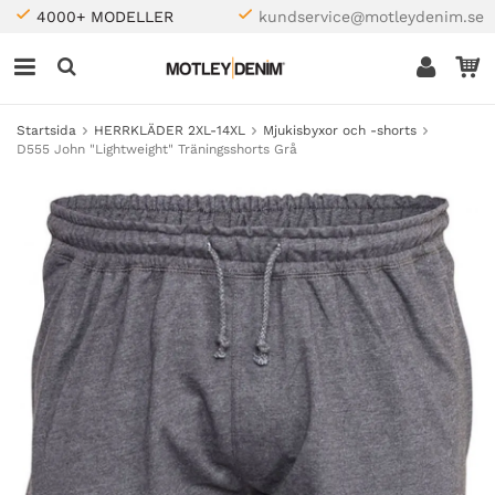
4000+ MODELLER
kundservice@motleydenim.se
Startsida
HERRKLÄDER 2XL-14XL
Mjukisbyxor och -shorts
D555 John "Lightweight" Träningsshorts Grå