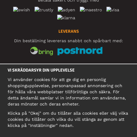
Betala säkert och tryggt med
LEVERANS
Din beställning levereras snabbt och spårbart med:
SOCIALA MEDIER
VI SKRÄDDARSYR DIN UPPLEVELSE
Vi använder cookies för att ge dig en personlig
shoppingupplevelse, personanpassad annonsering och
FÖRETAG
för hålla våra webbplatser tillförlitliga och säkra. För
detta ändamål samlar vi in information om användarna,
Motley Denim Europe OÜ
deras mönster och deras enheter.
Narva mnt 5, EE-10117 Tallinn
Org: 12356245, Momsnummer: SE502090048501
Klicka på "Okej" om du tillåter alla cookies eller välj vilka
cookies du tillåter och vilka du vill stänga av genom att
OBS! Skicka inte varureturer till denna adress!
klicka på "Inställningar" nedan.