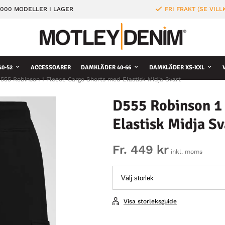
000 MODELLER I LAGER
FRI FRAKT (SE VILL
0-52
ACCESSOARER
DAMKLÄDER 40-66
DAMKLÄDER XS-XXL
555 Robinson 1 Fleece Cargo Shorts med Elastisk Midja Svart
D555 Robinson 1
Elastisk Midja Sv
Fr. 449 kr
inkl. moms
Visa storleksguide