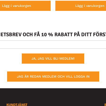
Lägg i varukorgen
Lägg i varukorgen
TSBREV OCH FÅ 10 % RABATT PÅ DITT FÖR
JA, JAG VILL BLI MEDLEM!
JAG ÄR REDAN MEDLEM OCH VILL LOGGA IN
KUNDTJÄNST