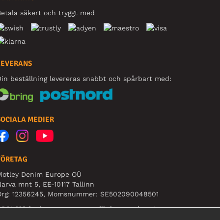
etala säkert och tryggt med
LEVERANS
in beställning levereras snabbt och spårbart med:
SOCIALA MEDIER
FÖRETAG
Motley Denim Europe OÜ
arva mnt 5, EE-10117 Tallinn
Org: 12356245, Momsnummer: SE502090048501
BS! Skicka inte varureturer till denna adress!