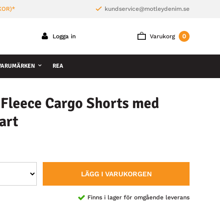
KOR)*
kundservice@motleydenim.se
0
Logga in
Varukorg
VARUMÄRKEN
REA
 Fleece Cargo Shorts med
art
LÄGG I VARUKORGEN
Finns i lager för omgående leverans