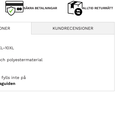
SÄKRA BETALNINGAR
ALLTID RETURRÄTT
IONER
KUNDRECENSIONER
XL–10XL
och polyestermaterial
fylls inte på
ksguiden