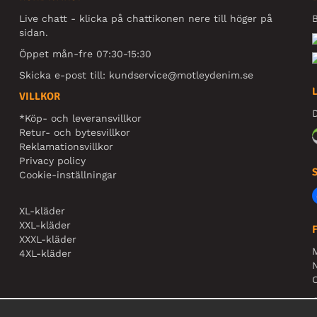
Live chatt - klicka på chattikonen nere till höger på
B
sidan.
Öppet mån-fre 07:30-15:30
Skicka e-post till:
kundservice@motleydenim.se
VILLKOR
D
*Köp- och leveransvillkor
Retur- och bytesvillkor
Reklamationsvillkor
Privacy policy
Cookie-inställningar
XL-kläder
XXL-kläder
XXXL-kläder
4XL-kläder
N
O