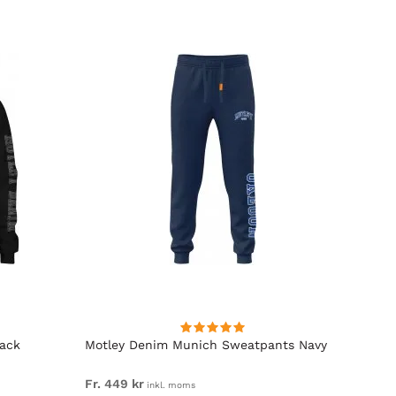
lack
Motley Denim Munich Sweatpants Navy
Motle
Fr. 449 kr
Fr. 54
inkl. moms