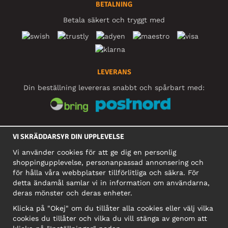
BETALNING
Betala säkert och tryggt med
LEVERANS
Din beställning levereras snabbt och spårbart med:
SOCIALA MEDIER
VI SKRÄDDARSYR DIN UPPLEVELSE
Vi använder cookies för att ge dig en personlig
shoppingupplevelse, personanpassad annonsering och
FÖRETAG
för hålla våra webbplatser tillförlitliga och säkra. För
detta ändamål samlar vi in information om användarna,
Motley Denim Europe OÜ
deras mönster och deras enheter.
Narva mnt 5, EE-10117 Tallinn
Org: 12356245, Momsnummer: SE502090048501
Klicka på "Okej" om du tillåter alla cookies eller välj vilka
cookies du tillåter och vilka du vill stänga av genom att
OBS! Skicka inte varureturer till denna adress!