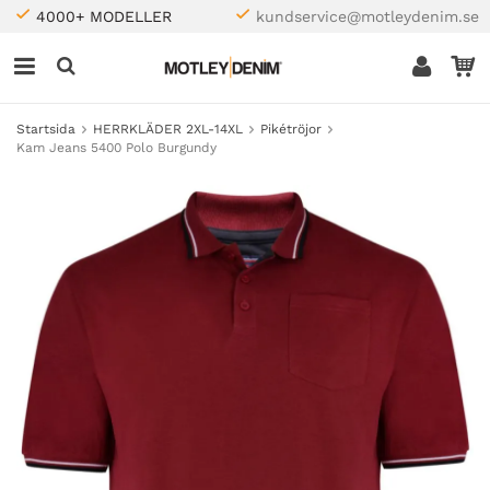
4000+ MODELLER
kundservice@motleydenim.se
Startsida
HERRKLÄDER 2XL-14XL
Pikétröjor
Kam Jeans 5400 Polo Burgundy