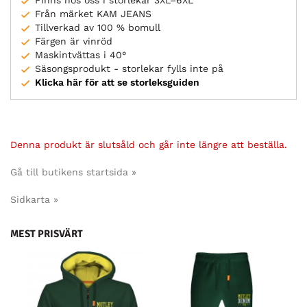
Finns hos oss i storlekar 3XL–6XL
Från märket KAM JEANS
Tillverkad av 100 % bomull
Färgen är vinröd
Maskintvättas i 40°
Säsongsprodukt - storlekar fylls inte på
Klicka här för att se storleksguiden
Denna produkt är slutsåld och går inte längre att beställa.
Gå till butikens startsida »
Sidkarta »
MEST PRISVÄRT