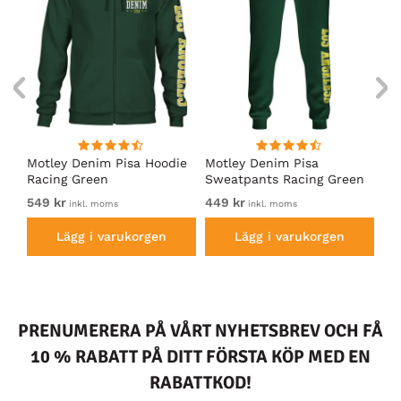
irt
Motley Denim Pisa Hoodie
Motley Denim Pisa
Mo
Racing Green
Sweatpants Racing Green
Ho
549 kr
449 kr
54
inkl. moms
inkl. moms
Lägg i varukorgen
Lägg i varukorgen
PRENUMERERA PÅ VÅRT NYHETSBREV OCH FÅ
10 % RABATT PÅ DITT FÖRSTA KÖP MED EN
RABATTKOD!