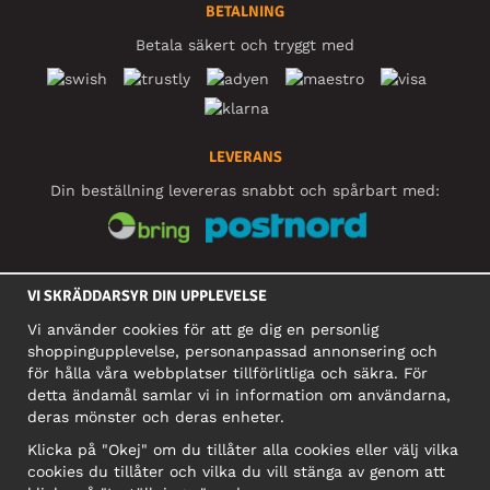
BETALNING
Betala säkert och tryggt med
LEVERANS
Din beställning levereras snabbt och spårbart med:
SOCIALA MEDIER
VI SKRÄDDARSYR DIN UPPLEVELSE
Vi använder cookies för att ge dig en personlig
shoppingupplevelse, personanpassad annonsering och
FÖRETAG
för hålla våra webbplatser tillförlitliga och säkra. För
detta ändamål samlar vi in information om användarna,
Motley Denim Europe OÜ
deras mönster och deras enheter.
Narva mnt 5, EE-10117 Tallinn
Org: 12356245, Momsnummer: SE502090048501
Klicka på "Okej" om du tillåter alla cookies eller välj vilka
cookies du tillåter och vilka du vill stänga av genom att
OBS! Skicka inte varureturer till denna adress!