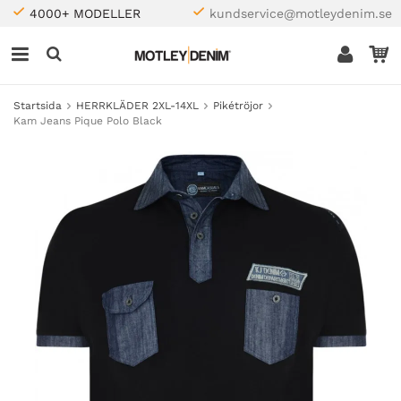
4000+ MODELLER
kundservice@motleydenim.se
Startsida
HERRKLÄDER 2XL-14XL
Pikétröjor
Kam Jeans Pique Polo Black