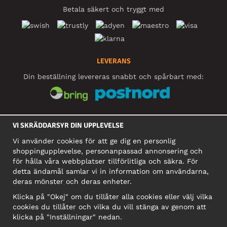
Betala säkert och tryggt med
LEVERANS
Din beställning levereras snabbt och spårbart med:
SOCIALA MEDIER
VI SKRÄDDARSYR DIN UPPLEVELSE
Vi använder cookies för att ge dig en personlig
shoppingupplevelse, personanpassad annonsering och
FÖRETAG
för hålla våra webbplatser tillförlitliga och säkra. För
detta ändamål samlar vi in information om användarna,
Motley Denim Europe OÜ
deras mönster och deras enheter.
Narva mnt 5, EE-10117 Tallinn
Org: 12356245, Momsnummer: SE502090048501
Klicka på "Okej" om du tillåter alla cookies eller välj vilka
cookies du tillåter och vilka du vill stänga av genom att
OBS! Skicka inte varureturer till denna adress!
klicka på "Inställningar" nedan.