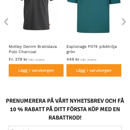
Motley Denim Bratislava
Espionage P074 pikétröja
Mo
Polo Charcoal
grön
Po
Fr. 279 kr
449 kr
Fr.
inkl. moms
inkl. moms
Lägg i varukorgen
Lägg i varukorgen
PRENUMERERA PÅ VÅRT NYHETSBREV OCH FÅ
10 % RABATT PÅ DITT FÖRSTA KÖP MED EN
RABATTKOD!