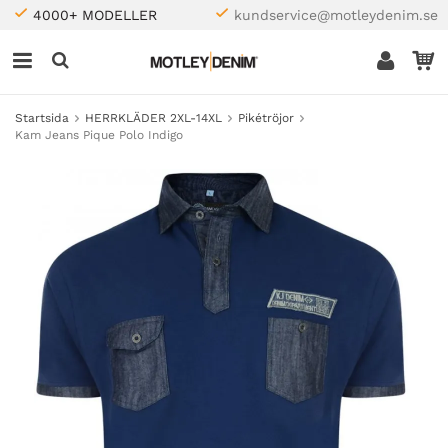
4000+ MODELLER
kundservice@motleydenim.se
Startsida
HERRKLÄDER 2XL-14XL
Pikétröjor
Kam Jeans Pique Polo Indigo