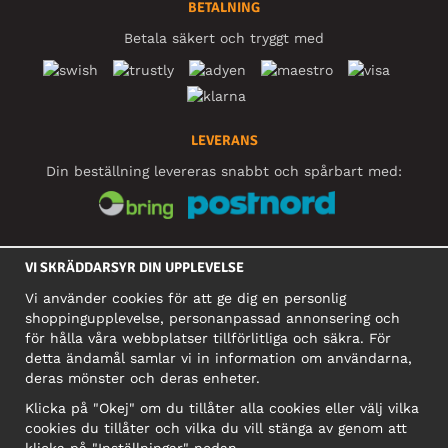
BETALNING
Betala säkert och tryggt med
LEVERANS
Din beställning levereras snabbt och spårbart med:
SOCIALA MEDIER
VI SKRÄDDARSYR DIN UPPLEVELSE
Vi använder cookies för att ge dig en personlig
shoppingupplevelse, personanpassad annonsering och
FÖRETAG
för hålla våra webbplatser tillförlitliga och säkra. För
detta ändamål samlar vi in information om användarna,
Motley Denim Europe OÜ
deras mönster och deras enheter.
Narva mnt 5, EE-10117 Tallinn
Org: 12356245, Momsnummer: SE502090048501
Klicka på "Okej" om du tillåter alla cookies eller välj vilka
cookies du tillåter och vilka du vill stänga av genom att
OBS! Skicka inte varureturer till denna adress!