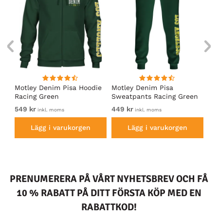
irt
Motley Denim Pisa Hoodie
Motley Denim Pisa
Mo
Racing Green
Sweatpants Racing Green
Ho
549 kr
449 kr
54
inkl. moms
inkl. moms
Lägg i varukorgen
Lägg i varukorgen
PRENUMERERA PÅ VÅRT NYHETSBREV OCH FÅ
10 % RABATT PÅ DITT FÖRSTA KÖP MED EN
RABATTKOD!