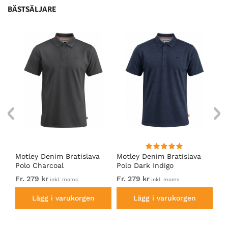
BÄSTSÄLJARE
Motley Denim Bratislava
Motley Denim Bratislava
Es
å
Polo Charcoal
Polo Dark Indigo
gr
Fr. 279 kr
Fr. 279 kr
44
inkl. moms
inkl. moms
Lägg i varukorgen
Lägg i varukorgen