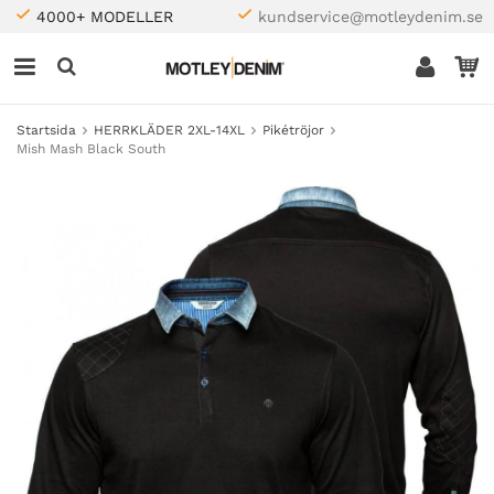
4000+ MODELLER
kundservice@motleydenim.se
Startsida
HERRKLÄDER 2XL-14XL
Pikétröjor
Mish Mash Black South