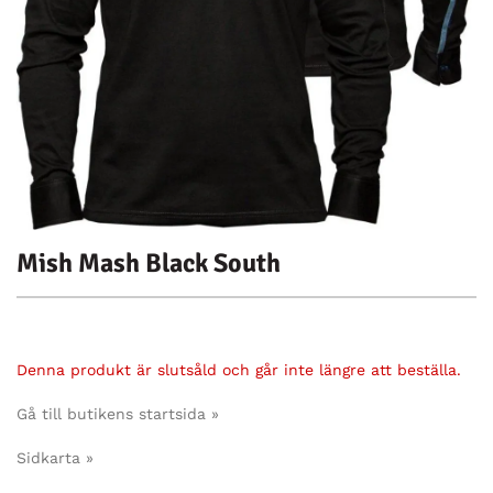
Mish Mash Black South
Denna produkt är slutsåld och går inte längre att beställa.
Gå till butikens startsida »
Sidkarta »