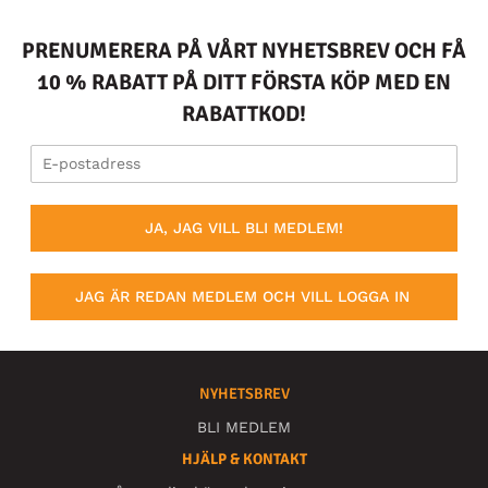
PRENUMERERA PÅ VÅRT NYHETSBREV OCH FÅ
10 % RABATT PÅ DITT FÖRSTA KÖP MED EN
RABATTKOD!
JA, JAG VILL BLI MEDLEM!
JAG ÄR REDAN MEDLEM OCH VILL LOGGA IN
NYHETSBREV
BLI MEDLEM
HJÄLP & KONTAKT