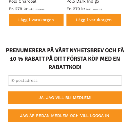
å
Polo Charcoal
Polo Dark Indigo
gr
Fr. 279 kr
Fr. 279 kr
44
inkl. moms
inkl. moms
Lägg i varukorgen
Lägg i varukorgen
PRENUMERERA PÅ VÅRT NYHETSBREV OCH FÅ
10 % RABATT PÅ DITT FÖRSTA KÖP MED EN
RABATTKOD!
JA, JAG VILL BLI MEDLEM!
JAG ÄR REDAN MEDLEM OCH VILL LOGGA IN