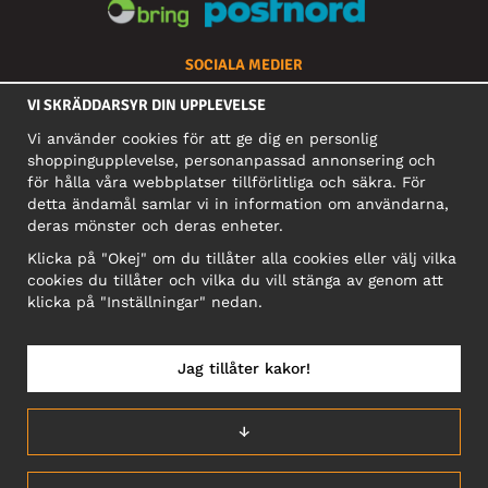
SOCIALA MEDIER
VI SKRÄDDARSYR DIN UPPLEVELSE
Vi använder cookies för att ge dig en personlig
FÖRETAG
shoppingupplevelse, personanpassad annonsering och
för hålla våra webbplatser tillförlitliga och säkra. För
Motley Denim Europe OÜ
detta ändamål samlar vi in information om användarna,
Narva mnt 5, EE-10117 Tallinn
deras mönster och deras enheter.
Org: 12356245, Momsnummer: SE502090048501
Klicka på "Okej" om du tillåter alla cookies eller välj vilka
OBS! Skicka inte varureturer till denna adress!
cookies du tillåter och vilka du vill stänga av genom att
klicka på "Inställningar" nedan.
Jag tillåter kakor!
SVERIGE/SVENSKA
↓