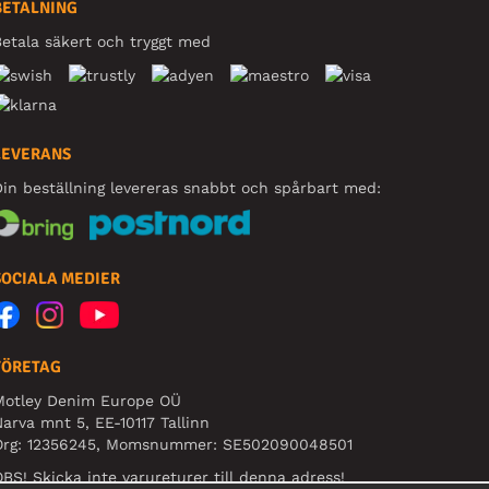
BETALNING
etala säkert och tryggt med
LEVERANS
in beställning levereras snabbt och spårbart med:
SOCIALA MEDIER
FÖRETAG
Motley Denim Europe OÜ
arva mnt 5, EE-10117 Tallinn
Org: 12356245, Momsnummer: SE502090048501
BS! Skicka inte varureturer till denna adress!