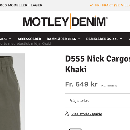
000 MODELLER I LAGER
FRI FRAKT (SE VILL
0-52
ACCESSOARER
DAMKLÄDER 40-66
DAMKLÄDER XS-XXL
orts med elastisk midja Khaki
D555 Nick Cargos
Khaki
Fr. 649 kr
inkl. moms
Visa storleksguide