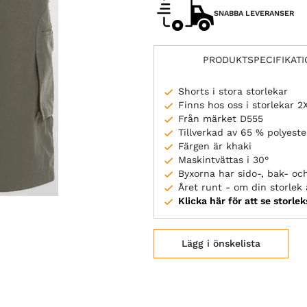
SNABBA LEVERANSER
PRODUKTSPECIFIKAT
Shorts i stora storlekar
Finns hos oss i storlekar 
Från märket D555
Tillverkad av 65 % polyest
Färgen är khaki
Maskintvättas i 30°
Byxorna har sido-, bak- oc
Året runt - om din storlek ä
Klicka här för att se storle
Lägg i önskelista