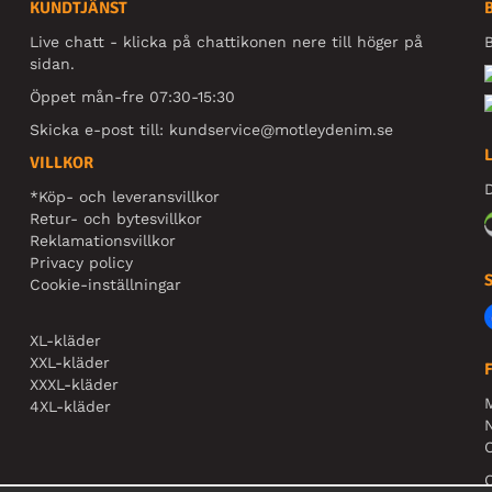
KUNDTJÄNST
Live chatt - klicka på chattikonen nere till höger på
B
sidan.
Öppet mån-fre 07:30-15:30
Skicka e-post till:
kundservice@motleydenim.se
VILLKOR
D
*Köp- och leveransvillkor
Retur- och bytesvillkor
Reklamationsvillkor
Privacy policy
Cookie-inställningar
XL-kläder
XXL-kläder
XXXL-kläder
4XL-kläder
N
O