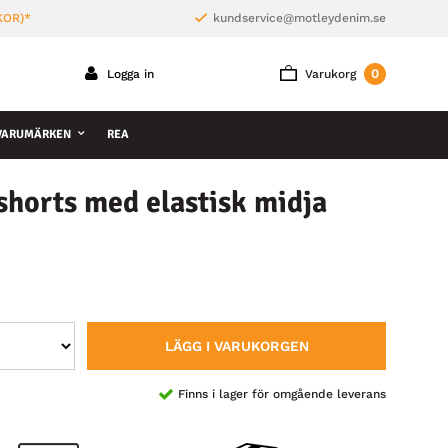
KOR)*
kundservice@motleydenim.se
0
Logga in
Varukorg
VARUMÄRKEN
REA
horts med elastisk midja
LÄGG I VARUKORGEN
Finns i lager för omgående leverans