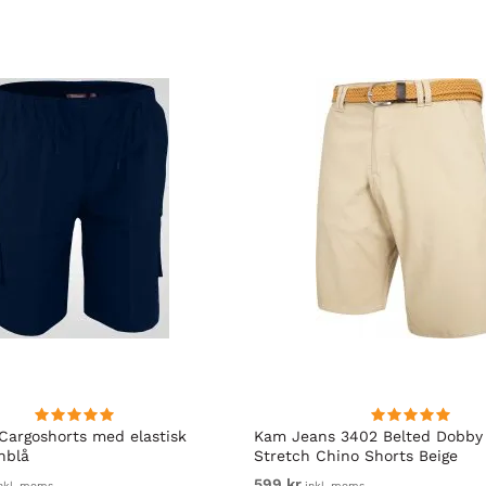
Cargoshorts med elastisk
Kam Jeans 3402 Belted Dobby
nblå
Stretch Chino Shorts Beige
599 kr
nkl. moms
inkl. moms