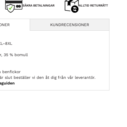
SÄKRA BETALNINGAR
ALLTID RETURRÄTT
IONER
KUNDRECENSIONER
2XL–8XL
er, 35 % bomull
h benfickor
r slut beställer vi den åt dig från vår leverantör.
ksguiden