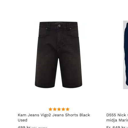
nt
Kam Jeans Vigo2 Jeans Shorts Black
D555 Nick 
Used
midja Mari
499 kr
Fr. 649 kr
inkl. moms
i