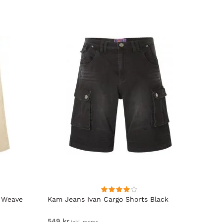
 Weave
Kam Jeans Ivan Cargo Shorts Black
D555 
Midja
549 kr
Fr. 64
inkl. moms