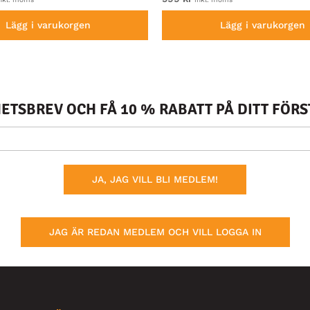
Lägg i varukorgen
Lägg i varukorgen
TSBREV OCH FÅ 10 % RABATT PÅ DITT FÖR
JA, JAG VILL BLI MEDLEM!
JAG ÄR REDAN MEDLEM OCH VILL LOGGA IN