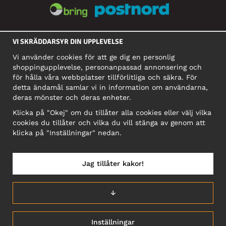
SOCIALA MEDIER
VI SKRÄDDARSYR DIN UPPLEVELSE
Vi använder cookies för att ge dig en personlig
shoppingupplevelse, personanpassad annonsering och
FÖRETAG
för hålla våra webbplatser tillförlitliga och säkra. För
detta ändamål samlar vi in information om användarna,
Motley Denim Europe OÜ
deras mönster och deras enheter.
Narva mnt 5, EE-10117 Tallinn
Org: 12356245, Momsnummer: SE502090048501
Klicka på "Okej" om du tillåter alla cookies eller välj vilka
cookies du tillåter och vilka du vill stänga av genom att
OBS! Skicka inte varureturer till denna adress!
klicka på "Inställningar" nedan.
Jag tillåter kakor!
SVERIGE/SVENSKA
↓
Inställningar