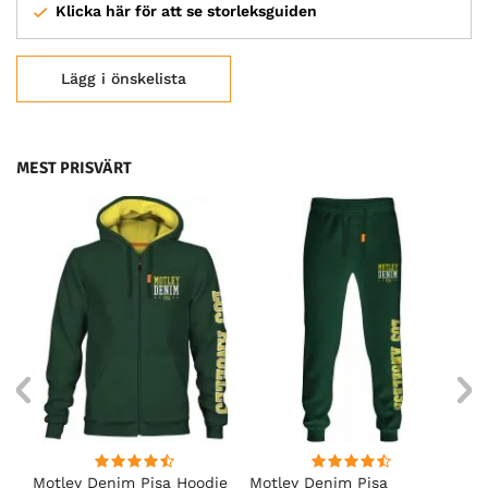
Klicka här för att se storleksguiden
Lägg i önskelista
MEST PRISVÄRT
irt
Motley Denim Pisa Hoodie
Motley Denim Pisa
Mo