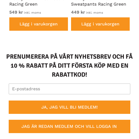
Racing Green
Sweatpants Racing Green
Ho
549 kr
449 kr
54
inkl. moms
inkl. moms
Lägg i varukorgen
Lägg i varukorgen
PRENUMERERA PÅ VÅRT NYHETSBREV OCH FÅ
10 % RABATT PÅ DITT FÖRSTA KÖP MED EN
RABATTKOD!
JA, JAG VILL BLI MEDLEM!
JAG ÄR REDAN MEDLEM OCH VILL LOGGA IN