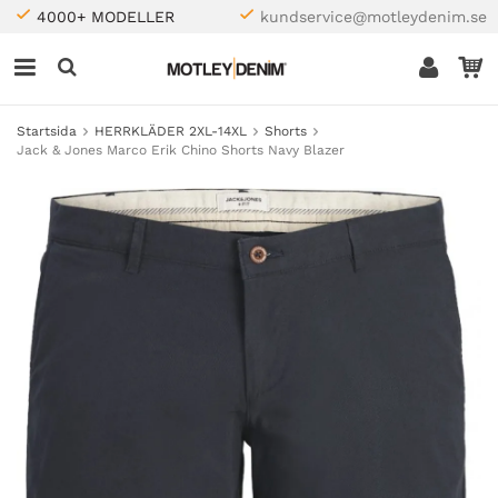
4000+ MODELLER
kundservice@motleydenim.se
Startsida
HERRKLÄDER 2XL-14XL
Shorts
Jack & Jones Marco Erik Chino Shorts Navy Blazer