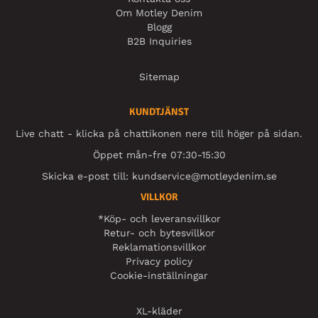
Om Motley Denim
Blogg
B2B Inquiries
Sitemap
KUNDTJÄNST
Live chatt - klicka på chattikonen nere till höger på sidan.
Öppet mån-fre 07:30-15:30
Skicka e-post till:
kundservice@motleydenim.se
VILLKOR
*Köp- och leveransvillkor
Retur- och bytesvillkor
Reklamationsvillkor
Privacy policy
Cookie-inställningar
XL-kläder