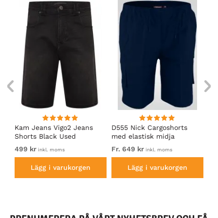
Kam Jeans Vigo2 Jeans
D555 Nick Cargoshorts
Ka
i
Shorts Black Used
med elastisk midja
Do
Marinblå
Ch
499 kr
Fr. 649 kr
59
inkl. moms
inkl. moms
Lägg i varukorgen
Lägg i varukorgen