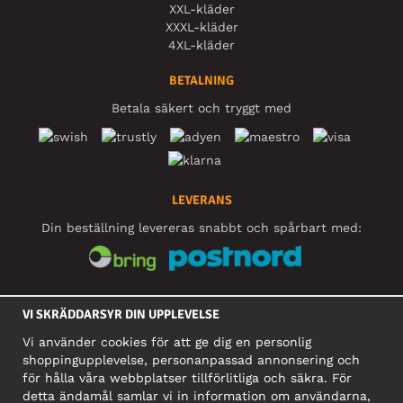
XXL-kläder
XXXL-kläder
4XL-kläder
BETALNING
Betala säkert och tryggt med
LEVERANS
Din beställning levereras snabbt och spårbart med:
SOCIALA MEDIER
VI SKRÄDDARSYR DIN UPPLEVELSE
Vi använder cookies för att ge dig en personlig
shoppingupplevelse, personanpassad annonsering och
FÖRETAG
för hålla våra webbplatser tillförlitliga och säkra. För
detta ändamål samlar vi in information om användarna,
Motley Denim Europe OÜ