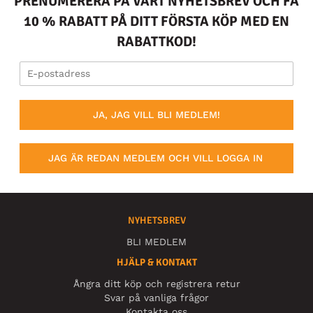
PRENUMERERA PÅ VÅRT NYHETSBREV OCH FÅ
10 % RABATT PÅ DITT FÖRSTA KÖP MED EN
RABATTKOD!
JA, JAG VILL BLI MEDLEM!
JAG ÄR REDAN MEDLEM OCH VILL LOGGA IN
NYHETSBREV
BLI MEDLEM
HJÄLP & KONTAKT
Ångra ditt köp och registrera retur
Svar på vanliga frågor
Kontakta oss