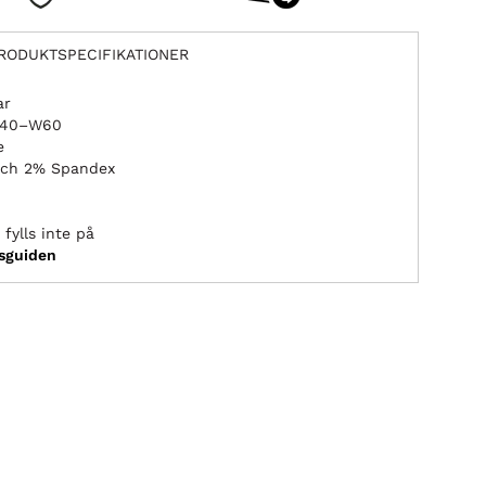
RODUKTSPECIFIKATIONER
ar
 W40–W60
e
 Och 2% Spandex
fylls inte på
ksguiden