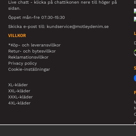
Live chatt - klicka på chattikonen nere till höger på
B
sidan.
Öppet mån-fre 07:30-15:30
Skicka e-post till:
kundservice@motleydenim.se
VILLKOR
D
*Köp- och leveransvillkor
Retur- och bytesvillkor
Reklamationsvillkor
Privacy policy
Cookie-inställningar
XL-kläder
XXL-kläder
XXXL-kläder
4XL-kläder
N
O