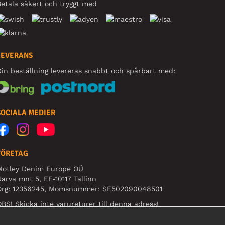
etala säkert och tryggt med
LEVERANS
in beställning levereras snabbt och spårbart med:
SOCIALA MEDIER
FÖRETAG
Motley Denim Europe OÜ
arva mnt 5, EE-10117 Tallinn
Org: 12356245, Momsnummer: SE502090048501
BS! Skicka inte varureturer till denna adress!