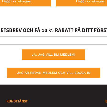
Lägg i varukorgen
Lägg i varukorgen
TSBREV OCH FÅ 10 % RABATT PÅ DITT FÖR
JA, JAG VILL BLI MEDLEM!
JAG ÄR REDAN MEDLEM OCH VILL LOGGA IN
KUNDTJÄNST