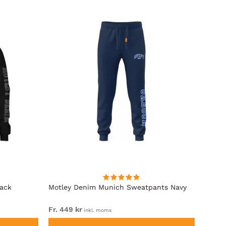
lack
Motley Denim Munich Sweatpants Navy
Motle
Fr. 449 kr
Fr. 54
inkl. moms