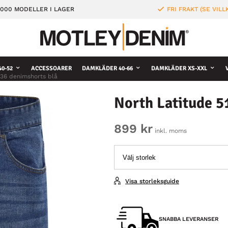
000 MODELLER I LAGER
FRI FRAKT (SE VILL
0-52
ACCESSOARER
DAMKLÄDER 40-66
DAMKLÄDER XS-XXL
336 denimshorts blå
North Latitude 5
899 kr
inkl. moms
Visa storleksguide
SNABBA LEVERANSER