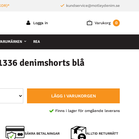
KOR)*
kundservice@motleydenim.se
0
Logga in
Varukorg
VARUMÄRKEN
REA
1336 denimshorts blå
LÄGG I VARUKORGEN
Finns i lager för omgående leverans
SÄKRA BETALNINGAR
ALLTID RETURRÄTT