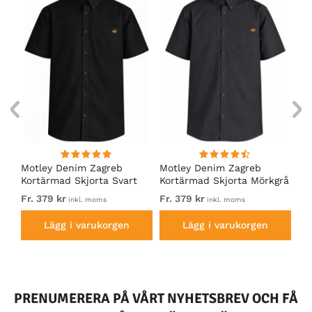
Motley Denim Zagreb
Motley Denim Zagreb
Mo
Kortärmad Skjorta Svart
Kortärmad Skjorta Mörkgrå
Ko
kh
Fr. 379 kr
Fr. 379 kr
Fr.
inkl. moms
inkl. moms
Lägg i varukorgen
Lägg i varukorgen
PRENUMERERA PÅ VÅRT NYHETSBREV OCH FÅ