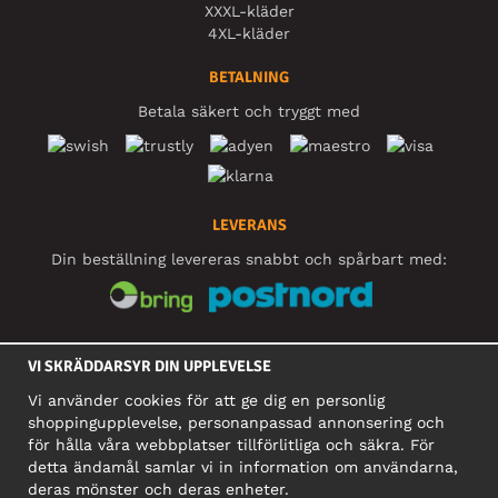
XXXL-kläder
4XL-kläder
BETALNING
Betala säkert och tryggt med
LEVERANS
Din beställning levereras snabbt och spårbart med:
SOCIALA MEDIER
VI SKRÄDDARSYR DIN UPPLEVELSE
Vi använder cookies för att ge dig en personlig
shoppingupplevelse, personanpassad annonsering och
FÖRETAG
för hålla våra webbplatser tillförlitliga och säkra. För
detta ändamål samlar vi in information om användarna,
Motley Denim Europe OÜ
deras mönster och deras enheter.
Narva mnt 5, EE-10117 Tallinn