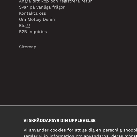
Ångra ditt köp och registrera retur
Svar på vanliga frågor
Kontakta oss
Om Motley Denim
Blogg
B2B Inquiries
Sitemap
VI SKRÄDDARSYR DIN UPPLEVELSE
Vi använder cookies för att ge dig en personlig shopp
samlar vi in information om användarna, deras mönst