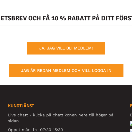
TSBREV OCH FÅ 10 % RABATT PÅ DITT FÖR
JA, JAG VILL BLI MEDLEM!
JAG ÄR REDAN MEDLEM OCH VILL LOGGA IN
KUNDTJÄNST
Live chatt - klicka på chattikonen nere till höger på
B
sidan.
Öppet mån-fre 07:30-15:30