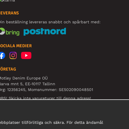
LEVERANS
in beställning levereras snabbt och spårbart med:
SOCIALA MEDIER
FÖRETAG
Motley Denim Europe OÜ
arva mnt 5, EE-10117 Tallinn
Org: 12356245, Momsnummer: SE502090048501
BS! Skicka inte varureturer till denna adress!
bplatser tillförlitliga och säkra. För detta ändamål