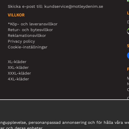
Skicka e-post till:
kundservice@motleydenim.se
VILLKOR
D
*Köp- och leveransvillkor
Retur- och bytesvillkor
Reklamationsvillkor
Privacy policy
Cookie-inställningar
XL-kläder
XXL-kläder
XXXL-kläder
4XL-kläder
N
O
ingupplevelse, personanpassad annonsering och för hålla våra web
er och deras enheter.