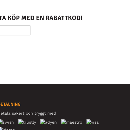
STA KÖP MED EN RABATTKOD!
BETALNING
etala säkert och tryggt med