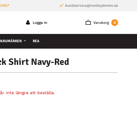
KOR)*
kundservice@motleydenim.se
0
Logga in
Varukorg
VARUMÄRKEN
REA
ck Shirt Navy-Red
r inte längre att beställa.