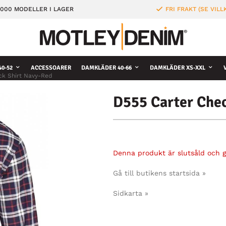
000 MODELLER I LAGER
FRI FRAKT (SE VILL
0-52
ACCESSOARER
DAMKLÄDER 40-66
DAMKLÄDER XS-XXL
ck Shirt Navy-Red
D555 Carter Che
Denna produkt är slutsåld och gå
Gå till butikens startsida »
Sidkarta »