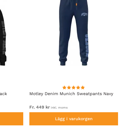
lack
Motley Denim Munich Sweatpants Navy
Motle
Fr. 449 kr
Fr. 54
inkl. moms
Lägg i varukorgen