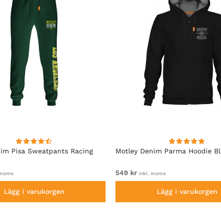
im Pisa Sweatpants Racing
Motley Denim Parma Hoodie B
549 kr
 moms
inkl. moms
Lägg i varukorgen
Lägg i varukorgen