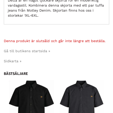
Detta är en något tjockare skjorta för en moderiktig
vardagsstil. Kombinera denna skjorta med ett par tuffa
jeans från Motley Denim. Skjortan finns hos oss i
storlekar 1XL-6XL.
Denna produkt är slutsåld och går inte längre att beställa.
Gå till butikens startsida »
Sidkarta »
BÄSTSÄLJARE