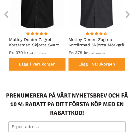
nde
Motley Denim Zagreb
Motley Denim Zagreb
Mo
rta
Kortärmad Skjorta Svart
Kortärmad Skjorta Mörkgrå
Ko
Ma
Fr. 379 kr
Fr. 379 kr
37
inkl. moms
inkl. moms
Lägg i varukorgen
Lägg i varukorgen
PRENUMERERA PÅ VÅRT NYHETSBREV OCH FÅ
10 % RABATT PÅ DITT FÖRSTA KÖP MED EN
RABATTKOD!