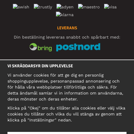
LEVERANS
Din beställning levereras snabbt och spårbart med:
SOCIALA MEDIER
VI SKRÄDDARSYR DIN UPPLEVELSE
Vi använder cookies för att ge dig en personlig
shoppingupplevelse, personanpassad annonsering och
FÖRETAG
för hålla våra webbplatser tillförlitliga och säkra. För
detta ändamål samlar vi in information om användarna,
Motley Denim Europe OÜ
deras mönster och deras enheter.
Narva mnt 5, EE-10117 Tallinn
Org: 12356245, Momsnummer: SE502090048501
Klicka på "Okej" om du tillåter alla cookies eller välj vilka
cookies du tillåter och vilka du vill stänga av genom att
OBS! Skicka inte varureturer till denna adress!
klicka på "Inställningar" nedan.