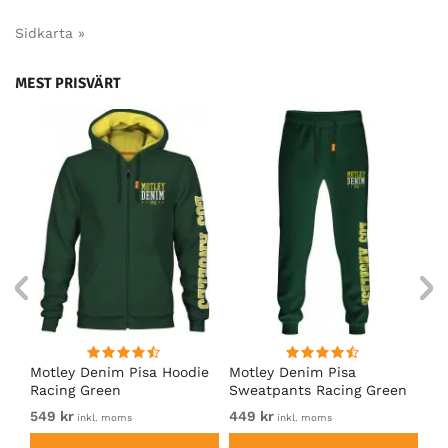
Sidkarta »
MEST PRISVÄRT
irt
Motley Denim Pisa Hoodie
Motley Denim Pisa
Mo
Racing Green
Sweatpants Racing Green
Ho
549 kr
449 kr
54
inkl. moms
inkl. moms