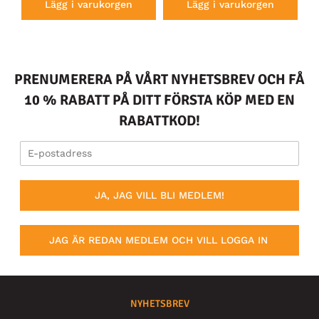
Lägg i varukorgen
Lägg i varukorgen
PRENUMERERA PÅ VÅRT NYHETSBREV OCH FÅ
10 % RABATT PÅ DITT FÖRSTA KÖP MED EN
RABATTKOD!
JA, JAG VILL BLI MEDLEM!
JAG ÄR REDAN MEDLEM OCH VILL LOGGA IN
NYHETSBREV