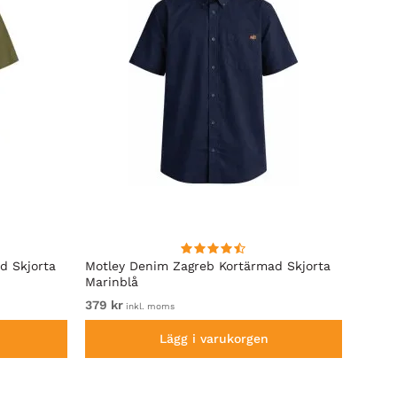
d Skjorta
Motley Denim Zagreb Kortärmad Skjorta
Kam J
Marinblå
Sleeve
379 kr
Fr. 79
inkl. moms
Lägg i varukorgen