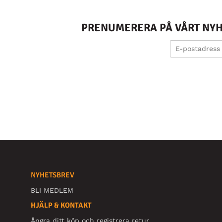
PRENUMERERA PÅ VÅRT NYHE
NYHETSBREV
BLI MEDLEM
HJÄLP & KONTAKT
Ångra ditt köp och registrera retur