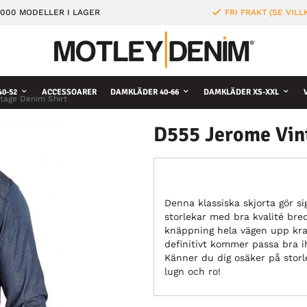
000 MODELLER I LAGER
FRI FRAKT (SE VILL
0-52
ACCESSOARER
DAMKLÄDER 40-66
DAMKLÄDER XS-XXL
tage Denim Shirt
D555 Jerome Vin
Denna klassiska skjorta gör sig 
storlekar med bra kvalité br
knäppning hela vägen upp krag
definitivt kommer passa bra i
Känner du dig osäker på storl
lugn och ro!