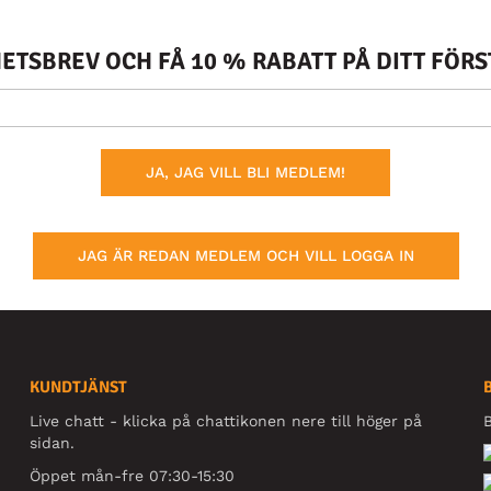
TSBREV OCH FÅ 10 % RABATT PÅ DITT FÖR
JA, JAG VILL BLI MEDLEM!
JAG ÄR REDAN MEDLEM OCH VILL LOGGA IN
KUNDTJÄNST
Live chatt - klicka på chattikonen nere till höger på
B
sidan.
Öppet mån-fre 07:30-15:30