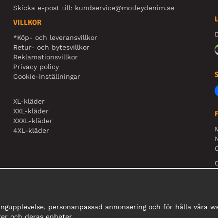
Skicka e-post till:
kundservice@motleydenim.se
VILLKOR
D
*Köp- och leveransvillkor
Retur- och bytesvillkor
Reklamationsvillkor
Privacy policy
Cookie-inställningar
XL-kläder
XXL-kläder
XXXL-kläder
4XL-kläder
N
O
ingupplevelse, personanpassad annonsering och för hålla våra web
er och deras enheter.