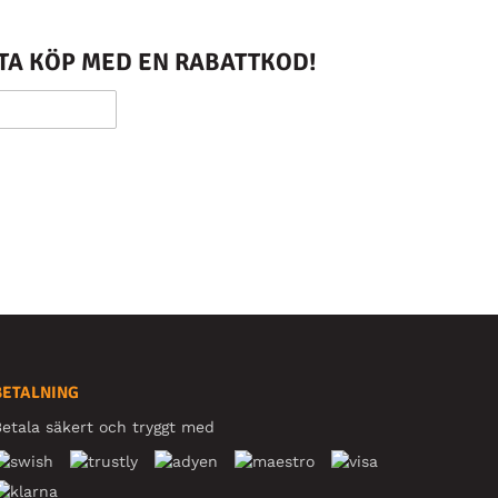
STA KÖP MED EN RABATTKOD!
BETALNING
etala säkert och tryggt med