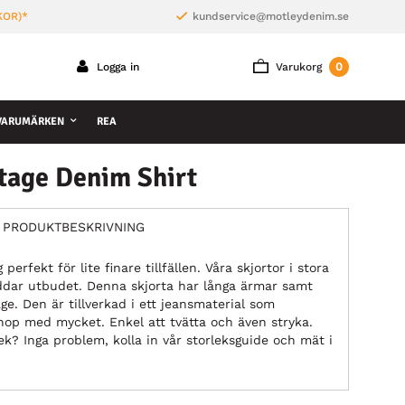
KOR)*
kundservice@motleydenim.se
0
Logga in
Varukorg
VARUMÄRKEN
REA
tage Denim Shirt
PRODUKTBESKRIVNING
perfekt för lite finare tillfällen. Våra skjortor i stora
eddar utbudet. Denna skjorta har långa ärmar samt
e. Den är tillverkad i ett jeansmaterial som
hop med mycket. Enkel att tvätta och även stryka.
ek? Inga problem, kolla in vår storleksguide och mät i