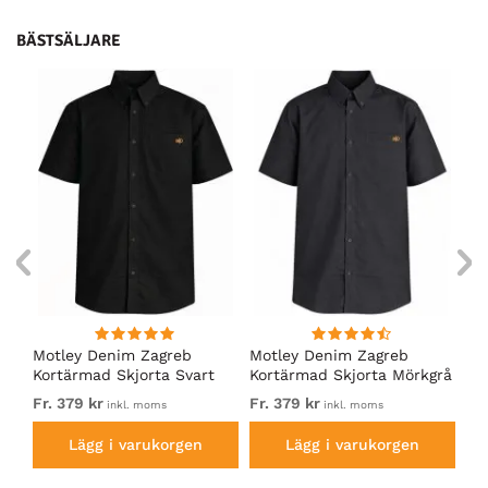
BÄSTSÄLJARE
nde
Motley Denim Zagreb
Motley Denim Zagreb
Mo
rta
Kortärmad Skjorta Svart
Kortärmad Skjorta Mörkgrå
Ko
Ma
Fr. 379 kr
Fr. 379 kr
37
inkl. moms
inkl. moms
Lägg i varukorgen
Lägg i varukorgen