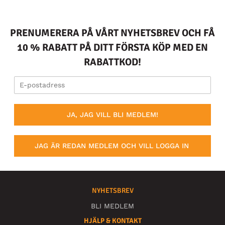
PRENUMERERA PÅ VÅRT NYHETSBREV OCH FÅ
10 % RABATT PÅ DITT FÖRSTA KÖP MED EN
RABATTKOD!
JA, JAG VILL BLI MEDLEM!
JAG ÄR REDAN MEDLEM OCH VILL LOGGA IN
NYHETSBREV
BLI MEDLEM
HJÄLP & KONTAKT