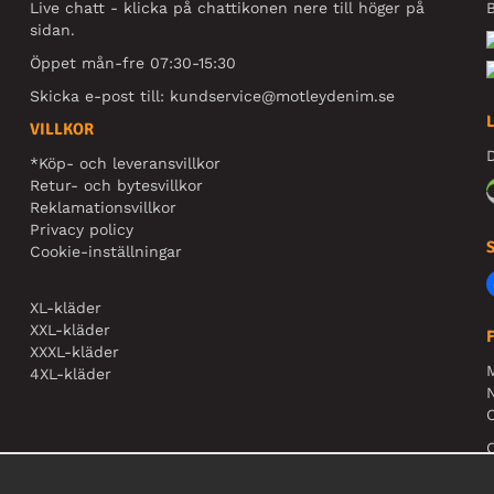
Live chatt - klicka på chattikonen nere till höger på
B
sidan.
Öppet mån-fre 07:30-15:30
Skicka e-post till:
kundservice@motleydenim.se
VILLKOR
D
*Köp- och leveransvillkor
Retur- och bytesvillkor
Reklamationsvillkor
Privacy policy
Cookie-inställningar
XL-kläder
XXL-kläder
XXXL-kläder
4XL-kläder
N
O