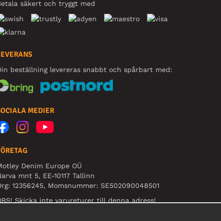
etala säkert och tryggt med
LEVERANS
in beställning levereras snabbt och spårbart med:
SOCIALA MEDIER
FÖRETAG
Motley Denim Europe OÜ
arva mnt 5, EE-10117 Tallinn
Org: 12356245, Momsnummer: SE502090048501
BS! Skicka inte varureturer till denna adress!