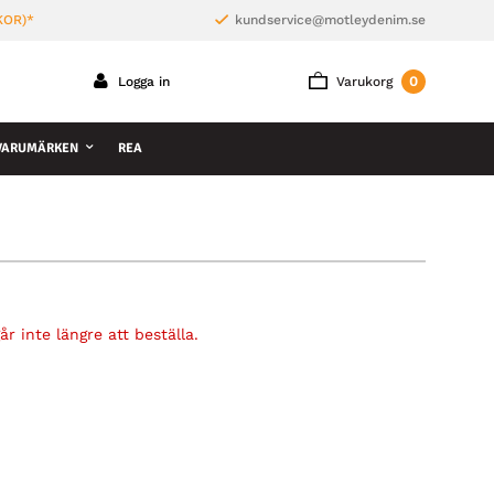
KOR)*
kundservice@motleydenim.se
0
Logga in
Varukorg
VARUMÄRKEN
REA
r inte längre att beställa.