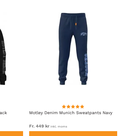
lack
Motley Denim Munich Sweatpants Navy
Motle
Fr. 449 kr
Fr. 54
inkl. moms