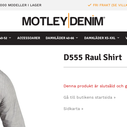
000 MODELLER I LAGER
FRI FRAKT (SE VILL
0-52
ACCESSOARER
DAMKLÄDER 40-66
DAMKLÄDER XS-XXL
D555 Raul Shirt
Denna produkt är slutsåld och gå
Gå till butikens startsida »
Sidkarta »