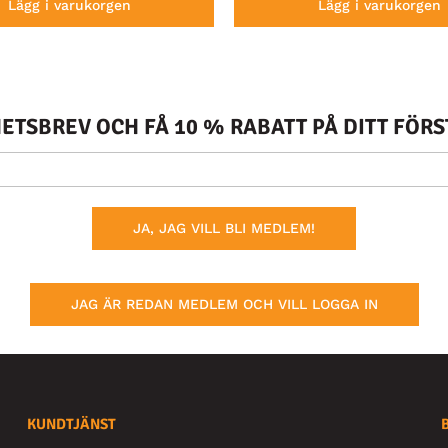
Lägg i varukorgen
Lägg i varukorgen
TSBREV OCH FÅ 10 % RABATT PÅ DITT FÖR
JA, JAG VILL BLI MEDLEM!
JAG ÄR REDAN MEDLEM OCH VILL LOGGA IN
KUNDTJÄNST