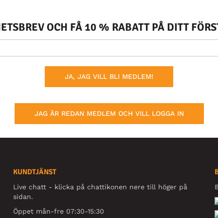
TSBREV OCH FÅ 10 % RABATT PÅ DITT FÖR
JA, JAG VILL BLI MEDLEM!
JAG ÄR REDAN MEDLEM OCH VILL LOGGA IN
KUNDTJÄNST
Live chatt - klicka på chattikonen nere till höger på
B
sidan.
Öppet mån-fre 07:30-15:30