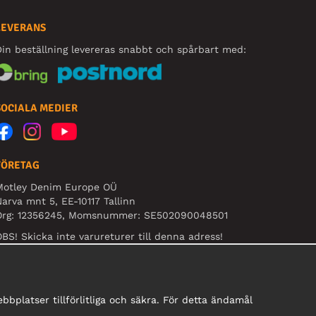
LEVERANS
in beställning levereras snabbt och spårbart med:
SOCIALA MEDIER
FÖRETAG
Motley Denim Europe OÜ
arva mnt 5, EE-10117 Tallinn
Org: 12356245, Momsnummer: SE502090048501
BS! Skicka inte varureturer till denna adress!
bplatser tillförlitliga och säkra. För detta ändamål