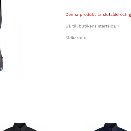
Denna produkt är slutsåld och gå
Gå till butikens startsida »
Sidkarta »