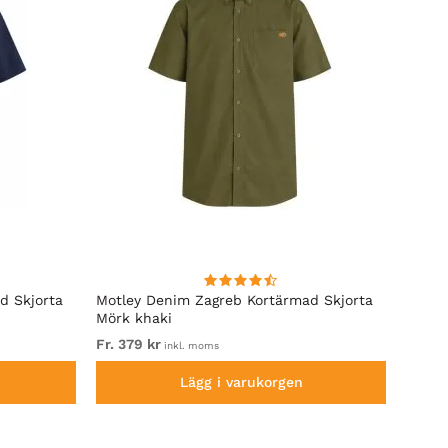
d Skjorta
Motley Denim Zagreb Kortärmad Skjorta
Kam J
Mörk khaki
Sleeve
Fr. 379 kr
Fr. 79
inkl. moms
Lägg i varukorgen