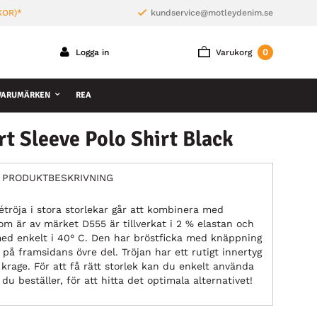
KOR)*
kundservice@motleydenim.se
0
Logga in
Varukorg
VARUMÄRKEN
REA
t Sleeve Polo Shirt Black
PRODUKTBESKRIVNING
tröja i stora storlekar går att kombinera med
om är av märket D555 är tillverkat i 2 % elastan och
ed enkelt i 40° C. Den har bröstficka med knäppning
på framsidans övre del. Tröjan har ett rutigt innertyg
krage. För att få rätt storlek kan du enkelt använda
du beställer, för att hitta det optimala alternativet!