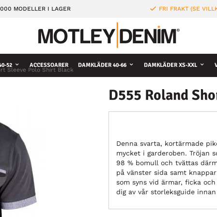
000 MODELLER I LAGER
FRI FRAKT (SE VILL
0-52
ACCESSOARER
DAMKLÄDER 40-66
DAMKLÄDER XS-XXL
t Sleeve Polo Shirt Black
D555 Roland Shor
Denna svarta, kortärmade piké
mycket i garderoben. Tröjan s
98 % bomull och tvättas därm
på vänster sida samt knappar 
som syns vid ärmar, ficka och 
dig av vår storleksguide innan 