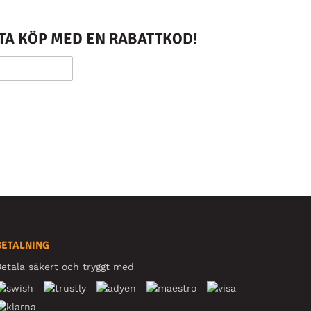
STA KÖP MED EN RABATTKOD!
BETALNING
etala säkert och tryggt med