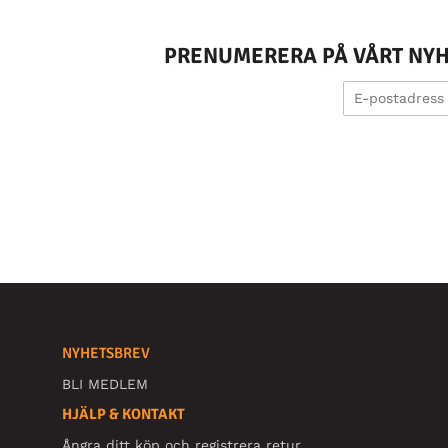
PRENUMERERA PÅ VÅRT NYHE
NYHETSBREV
BLI MEDLEM
HJÄLP & KONTAKT
Ångra ditt köp och registrera retur