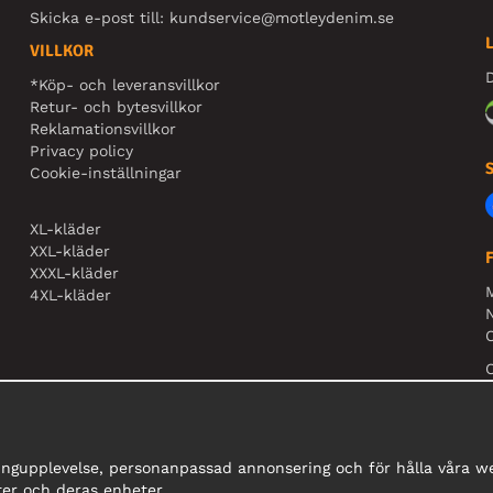
Skicka e-post till:
kundservice@motleydenim.se
VILLKOR
D
*Köp- och leveransvillkor
Retur- och bytesvillkor
Reklamationsvillkor
Privacy policy
Cookie-inställningar
XL-kläder
XXL-kläder
XXXL-kläder
4XL-kläder
N
O
ingupplevelse, personanpassad annonsering och för hålla våra web
er och deras enheter.