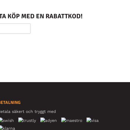
STA KÖP MED EN RABATTKOD!
BETALNING
etala säkert och tryggt med