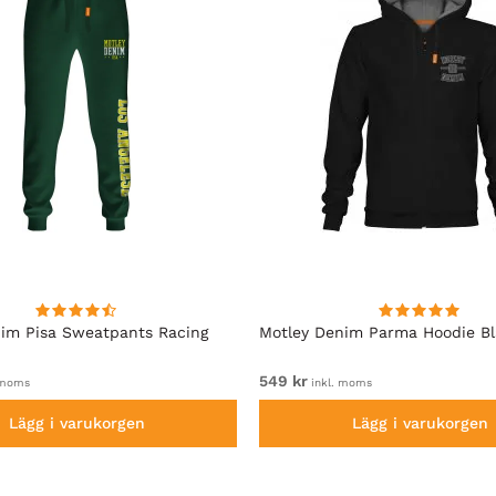
im Pisa Sweatpants Racing
Motley Denim Parma Hoodie B
549 kr
 moms
inkl. moms
Lägg i varukorgen
Lägg i varukorgen