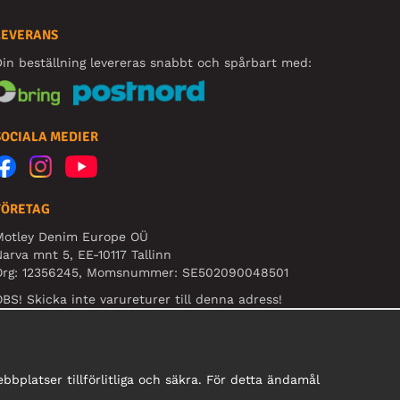
LEVERANS
in beställning levereras snabbt och spårbart med:
SOCIALA MEDIER
FÖRETAG
Motley Denim Europe OÜ
arva mnt 5, EE-10117 Tallinn
Org: 12356245, Momsnummer: SE502090048501
BS! Skicka inte varureturer till denna adress!
bplatser tillförlitliga och säkra. För detta ändamål