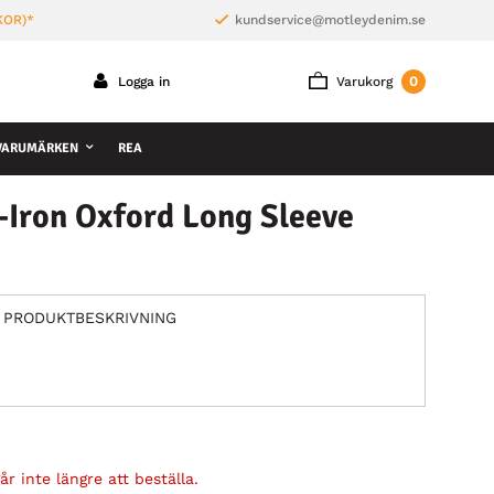
KOR)*
kundservice@motleydenim.se
0
Logga in
Varukorg
VARUMÄRKEN
REA
Iron Oxford Long Sleeve
PRODUKTBESKRIVNING
r inte längre att beställa.