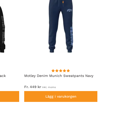
lack
Motley Denim Munich Sweatpants Navy
Motle
Fr. 449 kr
Fr. 54
inkl. moms
Lägg i varukorgen