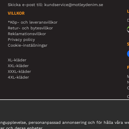
Skicka e-post till:
kundservice@motleydenim.se
VILLKOR
D
*Köp- och leveransvillkor
Retur- och bytesvillkor
Reklamationsvillkor
Privacy policy
Cookie-inställningar
XL-kläder
XXL-kläder
XXXL-kläder
4XL-kläder
N
O
ingupplevelse, personanpassad annonsering och för hålla våra web
er och deras enheter.