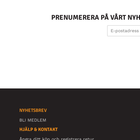
PRENUMERERA PÅ VÅRT NYHE
NYHETSBREV
BLI MEDLEM
HJÄLP & KONTAKT
Ångra ditt köp och registrera retur