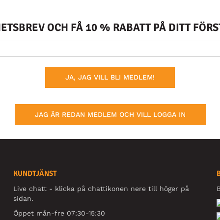
TSBREV OCH FÅ 10 % RABATT PÅ DITT FÖR
JA, JAG VILL BLI MEDLEM!
JAG ÄR REDAN MEDLEM OCH VILL LOGGA IN
KUNDTJÄNST
Live chatt - klicka på chattikonen nere till höger på
B
sidan.
Öppet mån-fre 07:30-15:30